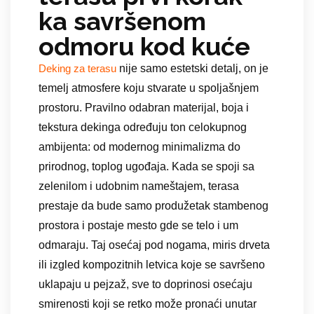
ka savršenom
odmoru kod kuće
nije samo estetski detalj, on je
Deking za terasu
temelj atmosfere koju stvarate u spoljašnjem
prostoru. Pravilno odabran materijal, boja i
tekstura dekinga određuju ton celokupnog
ambijenta: od modernog minimalizma do
prirodnog, toplog ugođaja. Kada se spoji sa
zelenilom i udobnim nameštajem, terasa
prestaje da bude samo produžetak stambenog
prostora i postaje mesto gde se telo i um
odmaraju. Taj osećaj pod nogama, miris drveta
ili izgled kompozitnih letvica koje se savršeno
uklapaju u pejzaž, sve to doprinosi osećaju
smirenosti koji se retko može pronaći unutar