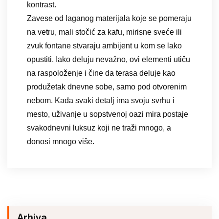
kontrast.
Zavese od laganog materijala koje se pomeraju
na vetru, mali stočić za kafu, mirisne sveće ili
zvuk fontane stvaraju ambijent u kom se lako
opustiti. Iako deluju nevažno, ovi elementi utiču
na raspoloženje i čine da terasa deluje kao
produžetak dnevne sobe, samo pod otvorenim
nebom. Kada svaki detalj ima svoju svrhu i
mesto, uživanje u sopstvenoj oazi mira postaje
svakodnevni luksuz koji ne traži mnogo, a
donosi mnogo više.
Arhiva