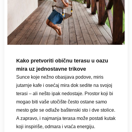
Kako pretvoriti običnu terasu u oazu
mira uz jednostavne trikove
Sunce koje nežno obasjava podove, miris
jutarnje kafe i osećaj mira dok sedite na svojoj
terasi – ali nešto ipak nedostaje. Prostor koji bi
mogao biti vaše utočište često ostane samo
mesto gde se odlaže baštenski sto i dve stolice.
A zapravo, i najmanja terasa može postati kutak
koji inspiriše, odmara i vraća energiju.