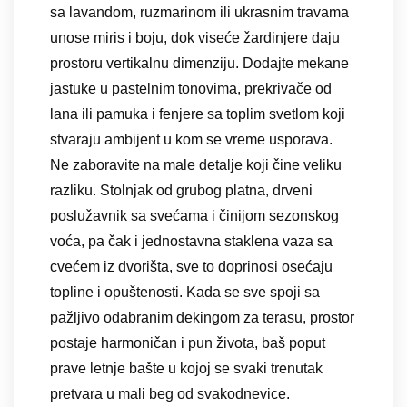
sa lavandom, ruzmarinom ili ukrasnim travama
unose miris i boju, dok viseće žardinjere daju
prostoru vertikalnu dimenziju. Dodajte mekane
jastuke u pastelnim tonovima, prekrivače od
lana ili pamuka i fenjere sa toplim svetlom koji
stvaraju ambijent u kom se vreme usporava.
Ne zaboravite na male detalje koji čine veliku
razliku. Stolnjak od grubog platna, drveni
poslužavnik sa svećama i činijom sezonskog
voća, pa čak i jednostavna staklena vaza sa
cvećem iz dvorišta, sve to doprinosi osećaju
topline i opuštenosti. Kada se sve spoji sa
pažljivo odabranim dekingom za terasu, prostor
postaje harmoničan i pun života, baš poput
prave letnje bašte u kojoj se svaki trenutak
pretvara u mali beg od svakodnevice.