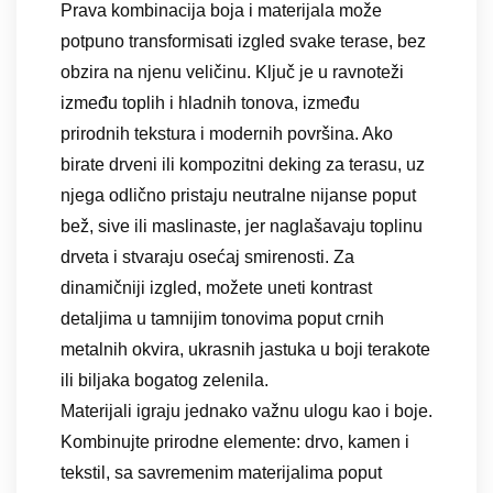
Prava kombinacija boja i materijala može
potpuno transformisati izgled svake terase, bez
obzira na njenu veličinu. Ključ je u ravnoteži
između toplih i hladnih tonova, između
prirodnih tekstura i modernih površina. Ako
birate drveni ili kompozitni deking za terasu, uz
njega odlično pristaju neutralne nijanse poput
bež, sive ili maslinaste, jer naglašavaju toplinu
drveta i stvaraju osećaj smirenosti. Za
dinamičniji izgled, možete uneti kontrast
detaljima u tamnijim tonovima poput crnih
metalnih okvira, ukrasnih jastuka u boji terakote
ili biljaka bogatog zelenila.
Materijali igraju jednako važnu ulogu kao i boje.
Kombinujte prirodne elemente: drvo, kamen i
tekstil, sa savremenim materijalima poput