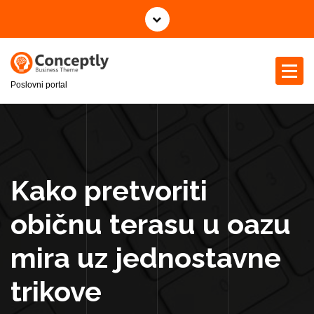
S
k
i
p
t
Poslovni portal
o
c
o
n
t
e
Kako pretvoriti
n
t
običnu terasu u oazu
mira uz jednostavne
trikove