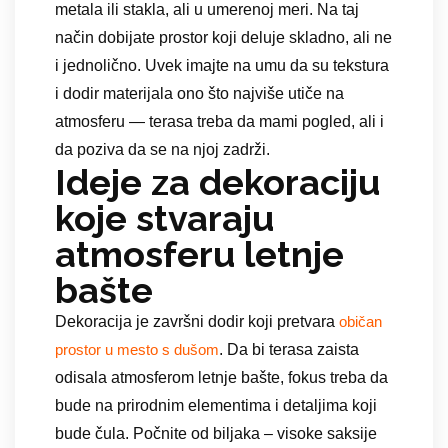
metala ili stakla, ali u umerenoj meri. Na taj
način dobijate prostor koji deluje skladno, ali ne
i jednolično. Uvek imajte na umu da su tekstura
i dodir materijala ono što najviše utiče na
atmosferu — terasa treba da mami pogled, ali i
da poziva da se na njoj zadrži.
Ideje za dekoraciju
koje stvaraju
atmosferu letnje
bašte
Dekoracija je završni dodir koji pretvara
običan
. Da bi terasa zaista
prostor u mesto s dušom
odisala atmosferom letnje bašte, fokus treba da
bude na prirodnim elementima i detaljima koji
bude čula. Počnite od biljaka – visoke saksije