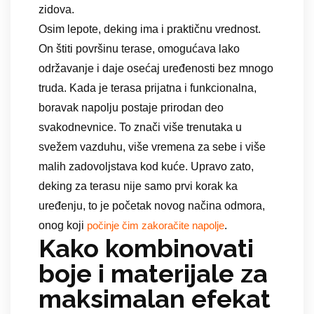
zidova.
Osim lepote, deking ima i praktičnu vrednost.
On štiti površinu terase, omogućava lako
održavanje i daje osećaj uređenosti bez mnogo
truda. Kada je terasa prijatna i funkcionalna,
boravak napolju postaje prirodan deo
svakodnevnice. To znači više trenutaka u
svežem vazduhu, više vremena za sebe i više
malih zadovoljstava kod kuće. Upravo zato,
deking za terasu nije samo prvi korak ka
uređenju, to je početak novog načina odmora,
onog koji
.
počinje čim zakoračite napolje
Kako kombinovati
boje i materijale za
maksimalan efekat