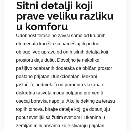
Sitni detalji koji
prave veliku razliku
u komforu
Udobnost terase ne zavisi samo od krupnih
elemenata kao što su nameštaj ili podne
obloge, već upravo od onih sitnih detalja koji
prostoru daju dušu. Dovoljno je nekoliko
pažljivo odabranih dodataka da običan prostor
postane prijatan i funkcionalan. Mekani
jastučići, podmetači od prirodnih vlakana i
diskretna rasveta mogu potpuno promeniti
osećaj boravka napolju. Ako je deking za terasu
toplih tonova, birajte detalje koji ga dopunjuju
poput svetiljki sa žutim svetlom ili tkanina u
zemljanim nijansama koje stvaraju prijatan