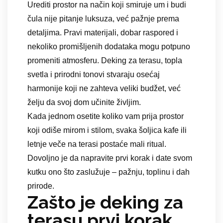
Urediti prostor na način koji smiruje um i budi
čula nije pitanje luksuza, već pažnje prema
detaljima. Pravi materijali, dobar raspored i
nekoliko promišljenih dodataka mogu potpuno
promeniti atmosferu. Deking za terasu, topla
svetla i prirodni tonovi stvaraju osećaj
harmonije koji ne zahteva veliki budžet, već
želju da svoj dom učinite življim.
Kada jednom osetite koliko vam prija prostor
koji odiše mirom i stilom, svaka šoljica kafe ili
letnje veče na terasi postaće mali ritual.
Dovoljno je da napravite prvi korak i date svom
kutku ono što zaslužuje – pažnju, toplinu i dah
prirode.
Zašto je deking za
terasu prvi korak