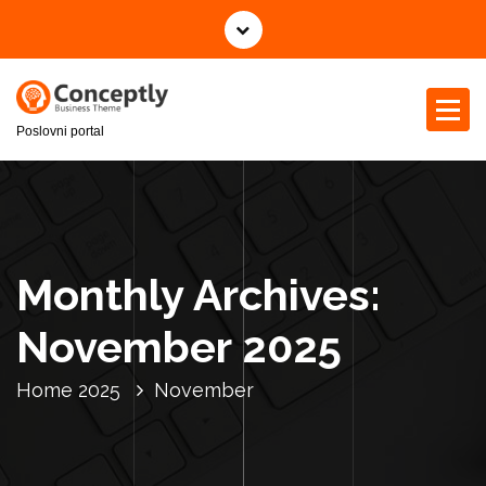
S
k
i
p
t
Poslovni portal
o
c
o
n
t
e
Monthly Archives:
n
t
November 2025
Home
2025
November