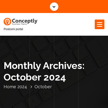
S
k
i
p
t
Poslovni portal
o
c
o
n
t
e
Monthly Archives:
n
t
October 2024
Home
2024
October