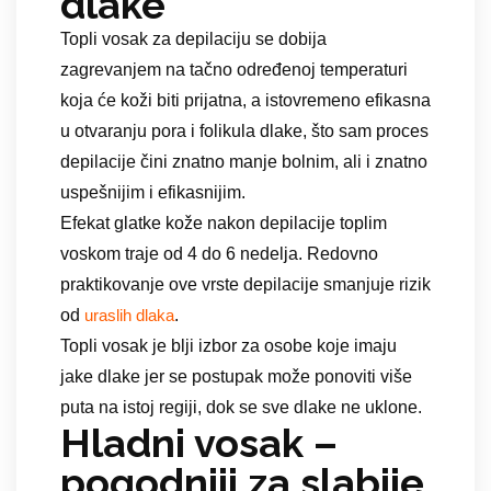
dlake
Topli vosak za depilaciju se dobija
zagrevanjem na tačno određenoj temperaturi
koja će koži biti prijatna, a istovremeno efikasna
u otvaranju pora i folikula dlake, što sam proces
depilacije čini znatno manje bolnim, ali i znatno
uspešnijim i efikasnijim.
Efekat glatke kože nakon depilacije toplim
voskom traje od 4 do 6 nedelja. Redovno
praktikovanje ove vrste depilacije smanjuje rizik
od
.
uraslih dlaka
Topli vosak je blji izbor za osobe koje imaju
jake dlake jer se postupak može ponoviti više
puta na istoj regiji, dok se sve dlake ne uklone.
Hladni vosak –
pogodniji za slabije