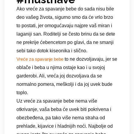
Ako vreće za spavanje bebe do sada nisu bile
deo vašeg života, sigurno smo da će vrlo brzo
to postati, jer omogućavaju najpre vaš miran i
laganiji san. Roditelji se često brinu da se dete
ne prekrije ćebencetom po glavi, da ne smanji
sebi tako dotok kiseonika i slično.
to ne dozvoljavaju, jer se
Vreće za spavanje bebe
oblače i beba u njima ostaje kao i u svojoj
garderobi. Ali, vreća joj dozvoljava da se
normalno pomera, meškolji i da joj uvek bude
toplo.
Uz vreće za spavanje bebe nema više
otkrivanje, vaša beba će uvek biti pokrivena i
obezbeđena, pa tako više nema straha od
prehlade, kijavice i hladnijih noći. Najbolje od