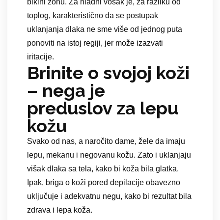
bikini zonu. Za hladni vosak je, za razliku od
toplog, karakteristično da se postupak
uklanjanja dlaka ne sme više od jednog puta
ponoviti na istoj regiji, jer može izazvati
iritacije.
Brinite o svojoj koži
– nega je
preduslov za lepu
kožu
Svako od nas, a naročito dame, žele da imaju
lepu, mekanu i negovanu kožu. Zato i uklanjaju
višak dlaka sa tela, kako bi koža bila glatka.
Ipak, briga o koži pored depilacije obavezno
uključuje i adekvatnu negu, kako bi rezultat bila
zdrava i lepa koža.