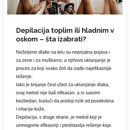
Depilacija toplim ili hladnim v
oskom – šta izabrati?
Neželjene dlake na telu su neprijatna pojava i
za zene i za muškarce, a njihovo uklanjanje je
proces za koji svako želi da nađe najefikasnije
rešenje.
Iako je brijanje čest izbor za uklanjanje dlaka,
ovaj metod nije baš efikasan, a ni sasvim
bezbedan, budući da postoji rizik od posekotina
i iritacije kože.
Depilacija, s druge strane, je metod koji je
umnogome efikasniji i predstavlja rešenje koje