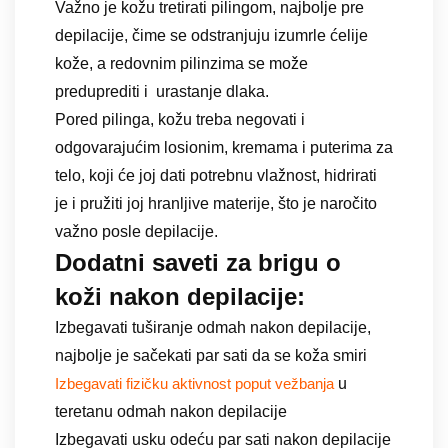
Važno je kožu tretirati pilingom, najbolje pre
depilacije, čime se odstranjuju izumrle ćelije
kože, a redovnim pilinzima se može
preduprediti i urastanje dlaka.
Pored pilinga, kožu treba negovati i
odgovarajućim losionim, kremama i puterima za
telo, koji će joj dati potrebnu vlažnost, hidrirati
je i pružiti joj hranljive materije, što je naročito
važno posle depilacije.
Dodatni saveti za brigu o
koži nakon depilacije:
Izbegavati tuširanje odmah nakon depilacije,
najbolje je sačekati par sati da se koža smiri
u
Izbegavati fizičku aktivnost poput vežbanja
teretanu odmah nakon depilacije
Izbegavati usku odeću par sati nakon depilacije