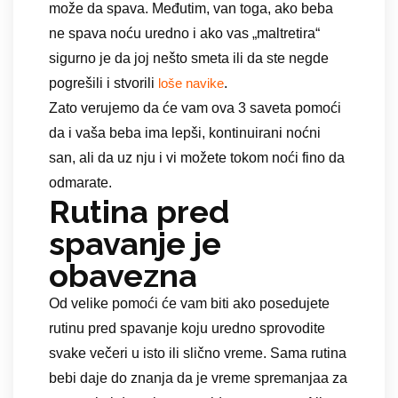
može da spava. Međutim, van toga, ako beba
ne spava noću uredno i ako vas „maltretira“
sigurno je da joj nešto smeta ili da ste negde
pogrešili i stvorili
.
loše navike
Zato verujemo da će vam ova 3 saveta pomoći
da i vaša beba ima lepši, kontinuirani noćni
san, ali da uz nju i vi možete tokom noći fino da
odmarate.
Rutina pred
spavanje je
obavezna
Od velike pomoći će vam biti ako posedujete
rutinu pred spavanje koju uredno sprovodite
svake večeri u isto ili slično vreme. Sama rutina
bebi daje do znanja da je vreme spremanjaa za