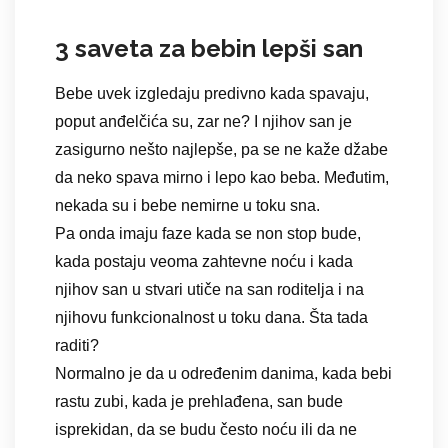
3 saveta za bebin lepši san
Bebe uvek izgledaju predivno kada spavaju,
poput anđelčića su, zar ne? I njihov san je
zasigurno nešto najlepše, pa se ne kaže džabe
da neko spava mirno i lepo kao beba. Međutim,
nekada su i bebe nemirne u toku sna.
Pa onda imaju faze kada se non stop bude,
kada postaju veoma zahtevne noću i kada
njihov san u stvari utiče na san roditelja i na
njihovu funkcionalnost u toku dana. Šta tada
raditi?
Normalno je da u određenim danima, kada bebi
rastu zubi, kada je prehlađena, san bude
isprekidan, da se budu često noću ili da ne