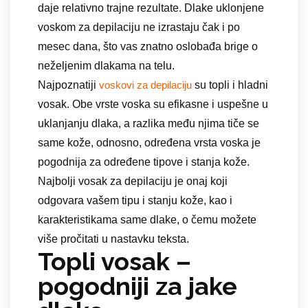
daje relativno trajne rezultate. Dlake uklonjene
voskom za depilaciju ne izrastaju čak i po
mesec dana, što vas znatno oslobađa brige o
neželjenim dlakama na telu.
Najpoznatiji
su topli i hladni
voskovi za depilaciju
vosak. Obe vrste voska su efikasne i uspešne u
uklanjanju dlaka, a razlika među njima tiče se
same kože, odnosno, određena vrsta voska je
pogodnija za određene tipove i stanja kože.
Najbolji vosak za depilaciju je onaj koji
odgovara vašem tipu i stanju kože, kao i
karakteristikama same dlake, o čemu možete
više pročitati u nastavku teksta.
Topli vosak –
pogodniji za jake