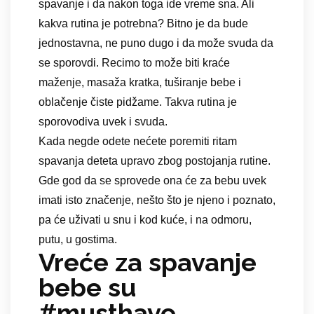
spavanje i da nakon toga ide vreme sna. Ali
kakva rutina je potrebna? Bitno je da bude
jednostavna, ne puno dugo i da može svuda da
se sporovdi. Recimo to može biti kraće
maženje, masaža kratka, tuširanje bebe i
oblačenje čiste pidžame. Takva rutina je
sporovodiva uvek i svuda.
Kada negde odete nećete poremiti ritam
spavanja deteta upravo zbog postojanja rutine.
Gde god da se sprovede ona će za bebu uvek
imati isto značenje, nešto što je njeno i poznato,
pa će uživati u snu i kod kuće, i na odmoru,
putu, u gostima.
Vreće za spavanje
bebe su
#musthave