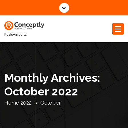
S
k
i
p
t
Poslovni portal
o
c
o
n
t
e
Monthly Archives:
n
t
October 2022
Home
2022
October