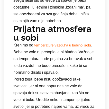
svega jeste što su vreće za spavanje beba
dostupne i u letnjim i zimskim „izdanjima“, pa
ste obezbeđeni za sva godišnja doba i ništa
osim njih vam nije potrebno.
Prijatna atmosfera
u sobi
Krenimo od
.
temperature vazduha u bebinoj sobi
Bebe ne vole ni pretoplo, a ni hladno. Važno je
da temperatura bude prijatna za boravak u sobi,
te da vazduh ne bude presušen, kako bi se
normalno disalo i spavalo.
Pored toga, bebe nisu obožavaoci jake
svetlosti, jer ni one poput nas ne vole da
spavaju dok su sasvim obasjane, kao što ne
vole ni buku. Uredite nekom lampom prijatno
svetlo, jer je potrebno najpre vama, uz vreću za