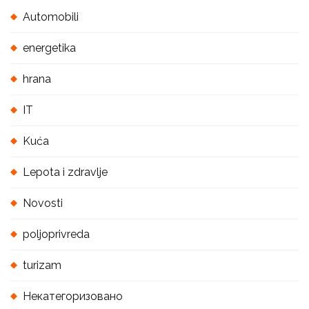
Automobili
energetika
hrana
IT
Kuća
Lepota i zdravlje
Novosti
poljoprivreda
turizam
Некатегоризовано