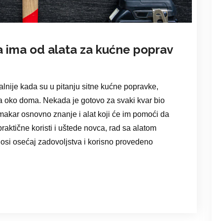
a ima od alata za kućne poprav
alnije kada su u pitanju sitne kućne popravke,
a oko doma. Nekada je gotovo za svaki kvar bio
makar osnovno znanje i alat koji će im pomoći da
aktične koristi i uštede novca, rad sa alatom
nosi osećaj zadovoljstva i korisno provedeno