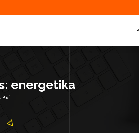
P
s: energetika
ika"