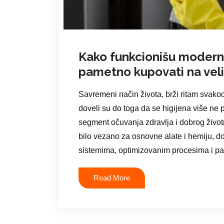
Kako funkcionišu moderni 
pametno kupovati na vel
Savremeni način života, brži ritam svako
doveli su do toga da se higijena više n
segment očuvanja zdravlja i dobrog život
bilo vezano za osnovne alate i hemiju, d
sistemima, optimizovanim procesima i pa
Read More