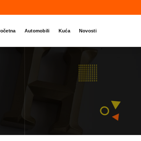
očetna
Automobili
Kuća
Novosti