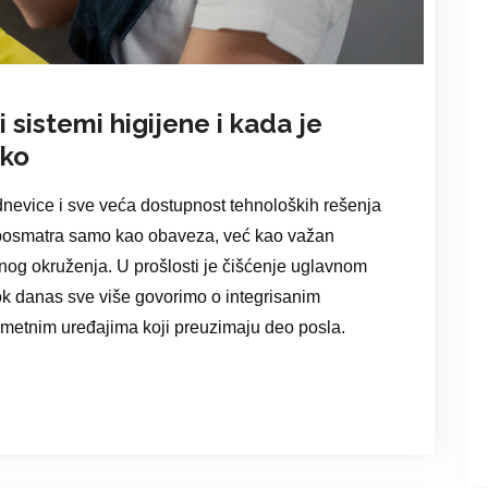
sistemi higijene i kada je
iko
dnevice i sve veća dostupnost tehnoloških rešenja
e posmatra samo kao obaveza, već kao važan
nog okruženja. U prošlosti je čišćenje uglavnom
ok danas sve više govorimo o integrisanim
metnim uređajima koji preuzimaju deo posla.