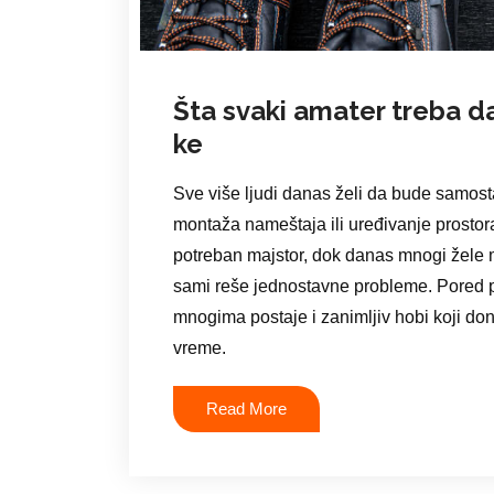
Šta svaki amater treba d
ke
Sve više ljudi danas želi da bude samost
montaža nameštaja ili uređivanje prostor
potreban majstor, dok danas mnogi žele 
sami reše jednostavne probleme. Pored pr
mnogima postaje i zanimljiv hobi koji do
vreme.
Read More