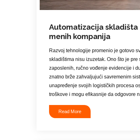
Automatizacija skladišta
menih kompanija
Razvoj tehnologije promenio je gotovo sva
skladištima nisu izuzetak. Ono što je pr
zaposlenih, ručno vođenje evidencije i d
znatno brže zahvaljujući savremenim sis
unapređenje svojih logističkih procesa o
troškove i mogu efikasnije da odgovore n
Read More