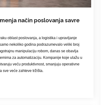
 menja način poslovanja savre
ku oblast poslovanja, a logistika i upravljanje
e samo nekoliko godina podrazumevalo veliki broj
ugotrajnu manipulaciju robom, danas se obavlja
temima za automatizaciju. Kompanije koje ulažu u
stvaruju veću produktivnost, smanjuju operativne
a sve veće zahteve tržišta.