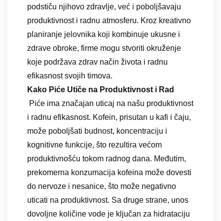
podstiču njihovo zdravlje, već i poboljšavaju
produktivnost i radnu atmosferu. Kroz kreativno
planiranje jelovnika koji kombinuje ukusne i
zdrave obroke, firme mogu stvoriti okruženje
koje podržava zdrav način života i radnu
efikasnost svojih timova.
Kako Piće Utiče na Produktivnost i Rad
Piće ima značajan uticaj na našu produktivnost
i radnu efikasnost. Kofein, prisutan u kafi i čaju,
može poboljšati budnost, koncentraciju i
kognitivne funkcije, što rezultira većom
produktivnošću tokom radnog dana. Međutim,
prekomerna konzumacija kofeina može dovesti
do nervoze i nesanice, što može negativno
uticati na produktivnost. Sa druge strane, unos
dovoljne količine vode je ključan za hidrataciju