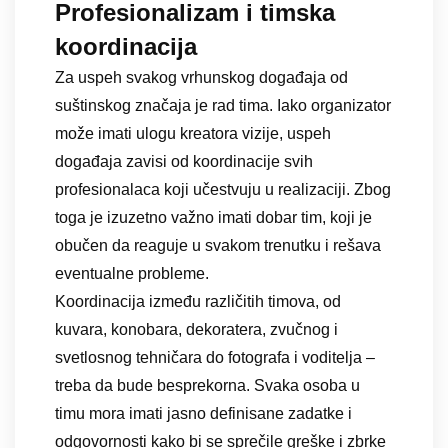
Profesionalizam i timska
koordinacija
Za uspeh svakog vrhunskog događaja od
suštinskog značaja je rad tima. Iako organizator
može imati ulogu kreatora vizije, uspeh
događaja zavisi od koordinacije svih
profesionalaca koji učestvuju u realizaciji. Zbog
toga je izuzetno važno imati dobar tim, koji je
obučen da reaguje u svakom trenutku i rešava
eventualne probleme.
Koordinacija između različitih timova, od
kuvara, konobara, dekoratera, zvučnog i
svetlosnog tehničara do fotografa i voditelja –
treba da bude besprekorna. Svaka osoba u
timu mora imati jasno definisane zadatke i
odgovornosti kako bi se sprečile greške i zbrke