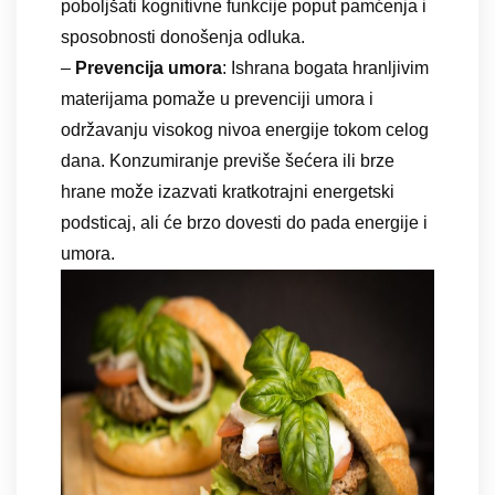
poboljšati kognitivne funkcije poput pamćenja i
sposobnosti donošenja odluka.
–
Prevencija umora
: Ishrana bogata hranljivim
materijama pomaže u prevenciji umora i
održavanju visokog nivoa energije tokom celog
dana. Konzumiranje previše šećera ili brze
hrane može izazvati kratkotrajni energetski
podsticaj, ali će brzo dovesti do pada energije i
umora.