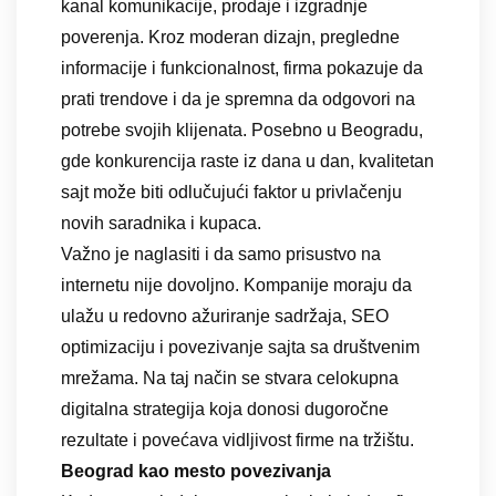
kanal komunikacije, prodaje i izgradnje
poverenja. Kroz moderan dizajn, pregledne
informacije i funkcionalnost, firma pokazuje da
prati trendove i da je spremna da odgovori na
potrebe svojih klijenata. Posebno u Beogradu,
gde konkurencija raste iz dana u dan, kvalitetan
sajt može biti odlučujući faktor u privlačenju
novih saradnika i kupaca.
Važno je naglasiti i da samo prisustvo na
internetu nije dovoljno. Kompanije moraju da
ulažu u redovno ažuriranje sadržaja, SEO
optimizaciju i povezivanje sajta sa društvenim
mrežama. Na taj način se stvara celokupna
digitalna strategija koja donosi dugoročne
rezultate i povećava vidljivost firme na tržištu.
Beograd kao mesto povezivanja