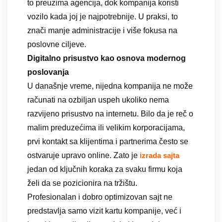
to preuzima agencija, dok kompanija koristi
vozilo kada joj je najpotrebnije. U praksi, to
znači manje administracije i više fokusa na
poslovne ciljeve.
Digitalno prisustvo kao osnova modernog
poslovanja
U današnje vreme, nijedna kompanija ne može
računati na ozbiljan uspeh ukoliko nema
razvijeno prisustvo na internetu. Bilo da je reč o
malim preduzećima ili velikim korporacijama,
prvi kontakt sa klijentima i partnerima često se
ostvaruje upravo online. Zato je
izrada sajta
jedan od ključnih koraka za svaku firmu koja
želi da se pozicionira na tržištu.
Profesionalan i dobro optimizovan sajt ne
predstavlja samo vizit kartu kompanije, već i