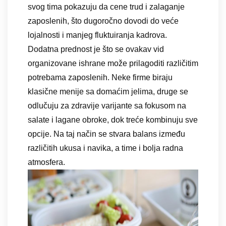
svog tima pokazuju da cene trud i zalaganje
zaposlenih, što dugoročno dovodi do veće
lojalnosti i manjeg fluktuiranja kadrova.
Dodatna prednost je što se ovakav vid
organizovane ishrane može prilagoditi različitim
potrebama zaposlenih. Neke firme biraju
klasične menije sa domaćim jelima, druge se
odlučuju za zdravije varijante sa fokusom na
salate i lagane obroke, dok treće kombinuju sve
opcije. Na taj način se stvara balans između
različitih ukusa i navika, a time i bolja radna
atmosfera.