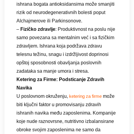
ishrana bogata antioksidansima može smanjiti
rizik od neurodegenerativnih bolesti poput
Alchajmerove ili Parkinsonove.
–
Fizičko zdravlje
: Produktivnost na poslu nije
samo povezana sa mentalnim već i sa fizičkim
zdravljem. Ishrana koja podržava zdravu
telesnu težinu, snagu i izdržljivost doprinosi
opštoj sposobnosti obavljanja poslovnih
zadataka sa manje umora i stresa.
Ketering za Firme: Podsticanje Zdravih
Navika
U poslovnom okruženju,
može
ketering za firme
biti ključni faktor u promovisanju zdravih
ishranih navika među zaposlenima. Kompanije
koje nude raznovrsne, nutritivno izbalansirane
obroke svojim zaposlenima ne samo da