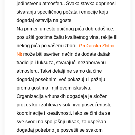
jedinstvenu atmosferu. Svaka stavka doprinosi
stvaranju specifičnog pečata i emocije koju
događaj ostavlja na goste.
Na primer, umesto običnog pića dobrodošlice,
poslužiti gostima čašu kvalitetnog vina, rakije ili
nekog pića po vašem izboru.
Gružanska Zlatna
može biti savršen način da dodate dašak
Nit
tradicije i luksuza, stvarajući nezaboravnu
atmosferu. Takvi detalji ne samo da čine
događaj posebnim, već pokazuju i pažnju
prema gostima i njihovom iskustvu.
Organizacija vrhunskih događaja je složen
proces koji zahteva visok nivo posvećenosti,
koordinacije i kreativnosti. Iako se čini da se
sve svodi na spoljašnji utisak, za uspešan
događaj potrebno je posvetiti se svakom