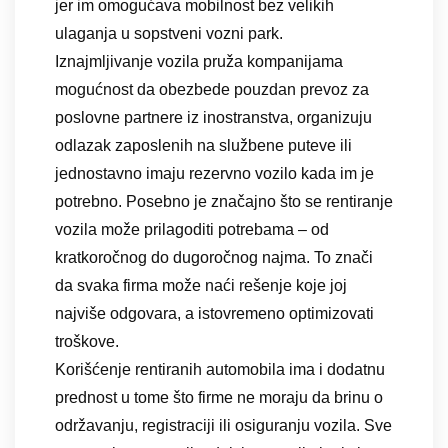
jer im omogućava mobilnost bez velikih
ulaganja u sopstveni vozni park.
Iznajmljivanje vozila pruža kompanijama
mogućnost da obezbede pouzdan prevoz za
poslovne partnere iz inostranstva, organizuju
odlazak zaposlenih na službene puteve ili
jednostavno imaju rezervno vozilo kada im je
potrebno. Posebno je značajno što se rentiranje
vozila može prilagoditi potrebama – od
kratkoročnog do dugoročnog najma. To znači
da svaka firma može naći rešenje koje joj
najviše odgovara, a istovremeno optimizovati
troškove.
Korišćenje rentiranih automobila ima i dodatnu
prednost u tome što firme ne moraju da brinu o
održavanju, registraciji ili osiguranju vozila. Sve