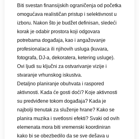
Biti svestan finansijskih ograničenja od početka
omogućava realističan pristup i selektivnost u
izboru. Nakon što je budžet definisan, sledeći
korak je odabir prostora koji odgovara
potrebama događaja, kao i angažovanje
profesionalaca ili njihovih usluga (kuvara,
fotografa, DJ-a, dekoratera, ketering usluge).
Ovi ljudi su ključni za ostvarivanje vizije i
stvaranje vrhunskog iskustva.
Detaljno planiranje obuhvata i raspored
aktivnosti. Kada će gosti doći? Koje aktivnosti
su predviđene tokom događaja? Kada je
najbolji trenutak za služenje hrane? Kako se
planira muzika i svetlosni efekti? Svaki od ovih
elemenata mora biti vremenski koordiniran
kako bi se obezbedilo da se sve dešava u