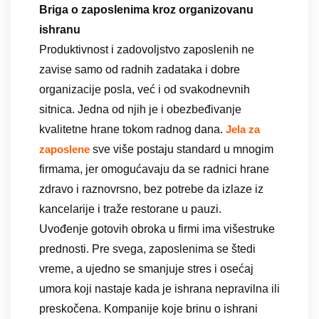
Briga o zaposlenima kroz organizovanu
ishranu
Produktivnost i zadovoljstvo zaposlenih ne
zavise samo od radnih zadataka i dobre
organizacije posla, već i od svakodnevnih
sitnica. Jedna od njih je i obezbeđivanje
kvalitetne hrane tokom radnog dana.
Jela za
sve više postaju standard u mnogim
zaposlene
firmama, jer omogućavaju da se radnici hrane
zdravo i raznovrsno, bez potrebe da izlaze iz
kancelarije i traže restorane u pauzi.
Uvođenje gotovih obroka u firmi ima višestruke
prednosti. Pre svega, zaposlenima se štedi
vreme, a ujedno se smanjuje stres i osećaj
umora koji nastaje kada je ishrana nepravilna ili
preskočena. Kompanije koje brinu o ishrani