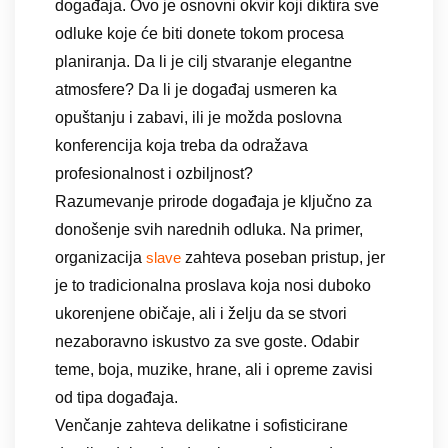
događaja. Ovo je osnovni okvir koji diktira sve
odluke koje će biti donete tokom procesa
planiranja. Da li je cilj stvaranje elegantne
atmosfere? Da li je događaj usmeren ka
opuštanju i zabavi, ili je možda poslovna
konferencija koja treba da odražava
profesionalnost i ozbiljnost?
Razumevanje prirode događaja je ključno za
donošenje svih narednih odluka. Na primer,
organizacija
zahteva poseban pristup, jer
slave
je to tradicionalna proslava koja nosi duboko
ukorenjene običaje, ali i želju da se stvori
nezaboravno iskustvo za sve goste. Odabir
teme, boja, muzike, hrane, ali i opreme zavisi
od tipa događaja.
Venčanje zahteva delikatne i sofisticirane