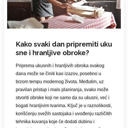
Kako svaki dan pripremiti uku
sne i hranljive obroke?
Priprema ukusnih i hranljivih obroka svakog
dana može se činiti kao izazov, posebno u
brzom tempu modernog života. Međutim, uz
pravilan pristup i malo planiranja, svako može
stvoriti obroke koji ne samo da su ukusni, već i
bogati hranljivim tvarima. Ključ je u raznolikosti,
korišćenju svežih sastojaka i uvođenju različitih
tehnika kuvanja koje će dodati dubinu i