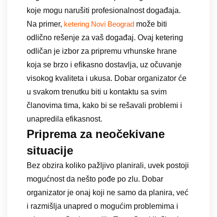
koje mogu narušiti profesionalnost događaja.
Na primer,
može biti
ketering Novi Beograd
odlično rešenje za vaš događaj. Ovaj ketering
odličan je izbor za pripremu vrhunske hrane
koja se brzo i efikasno dostavlja, uz očuvanje
visokog kvaliteta i ukusa. Dobar organizator će
u svakom trenutku biti u kontaktu sa svim
članovima tima, kako bi se rešavali problemi i
unapredila efikasnost.
Priprema za neočekivane
situacije
Bez obzira koliko pažljivo planirali, uvek postoji
mogućnost da nešto pođe po zlu. Dobar
organizator je onaj koji ne samo da planira, već
i razmišlja unapred o mogućim problemima i