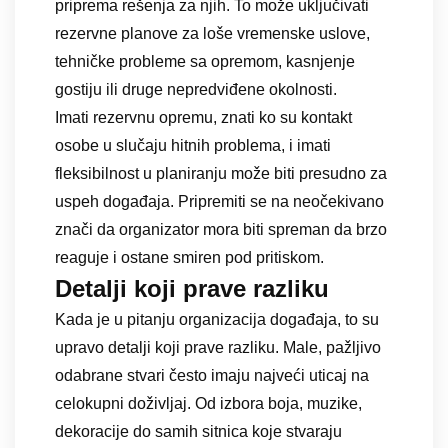
priprema rešenja za njih. To može uključivati
rezervne planove za loše vremenske uslove,
tehničke probleme sa opremom, kasnjenje
gostiju ili druge nepredviđene okolnosti.
Imati rezervnu opremu, znati ko su kontakt
osobe u slučaju hitnih problema, i imati
fleksibilnost u planiranju može biti presudno za
uspeh događaja. Pripremiti se na neočekivano
znači da organizator mora biti spreman da brzo
reaguje i ostane smiren pod pritiskom.
Detalji koji prave razliku
Kada je u pitanju organizacija događaja, to su
upravo detalji koji prave razliku. Male, pažljivo
odabrane stvari često imaju najveći uticaj na
celokupni doživljaj. Od izbora boja, muzike,
dekoracije do samih sitnica koje stvaraju