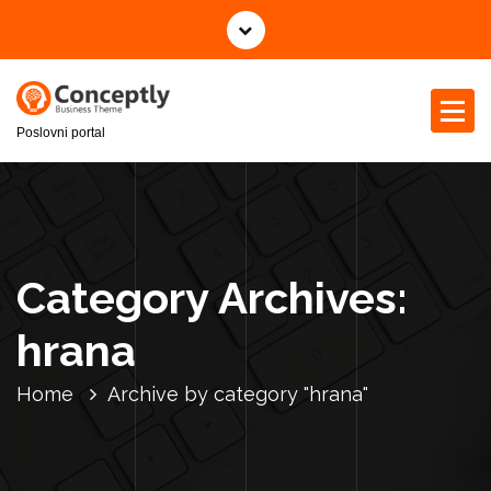
S
k
i
p
t
Poslovni portal
o
c
o
n
t
e
Category Archives:
n
t
hrana
Home
Archive by category "hrana"