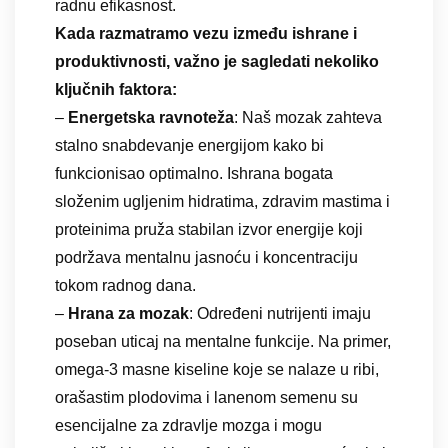
radnu efikasnost.
Kada razmatramo vezu između ishrane i
produktivnosti, važno je sagledati nekoliko
ključnih faktora:
–
Energetska ravnoteža
: Naš mozak zahteva
stalno snabdevanje energijom kako bi
funkcionisao optimalno. Ishrana bogata
složenim ugljenim hidratima, zdravim mastima i
proteinima pruža stabilan izvor energije koji
podržava mentalnu jasnoću i koncentraciju
tokom radnog dana.
–
Hrana za mozak
: Određeni nutrijenti imaju
poseban uticaj na mentalne funkcije. Na primer,
omega-3 masne kiseline koje se nalaze u ribi,
orašastim plodovima i lanenom semenu su
esencijalne za zdravlje mozga i mogu