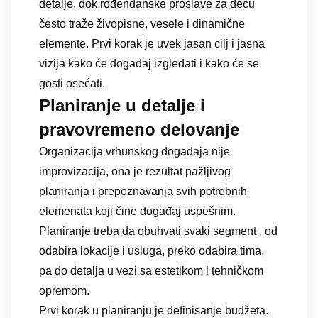
detalje, dok rođendanske proslave za decu
često traže živopisne, vesele i dinamične
elemente. Prvi korak je uvek jasan cilj i jasna
vizija kako će događaj izgledati i kako će se
gosti osećati.
Planiranje u detalje i
pravovremeno delovanje
Organizacija vrhunskog događaja nije
improvizacija, ona je rezultat pažljivog
planiranja i prepoznavanja svih potrebnih
elemenata koji čine događaj uspešnim.
Planiranje treba da obuhvati svaki segment , od
odabira lokacije i usluga, preko odabira tima,
pa do detalja u vezi sa estetikom i tehničkom
opremom.
Prvi korak u planiranju je definisanje budžeta.