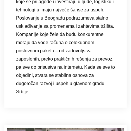
koje se prilagode i investiraju u ljude, logistiku i
tehnologiju imaju najveće šanse za uspeh.
Poslovanje u Beogradu podrazumeva stalno
usklađivanje sa promenama i zahtevima tržišta.
Kompanije koje žele da budu konkurentne
moraju da vode računa o celokupnom
poslovnom paketu – od zadovoljstva
zaposlenih, preko praktičnih rešenja za prevoz,
pa sve do prisustva na internetu. Kada se sve to
objedini, stvara se stabilna osnova za
dugoročan razvoj i uspeh u glavnom gradu
Srbije.