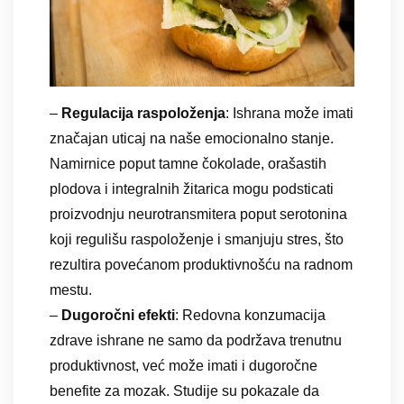
–
Regulacija raspoloženja
: Ishrana može imati
značajan uticaj na naše emocionalno stanje.
Namirnice poput tamne čokolade, orašastih
plodova i integralnih žitarica mogu podsticati
proizvodnju neurotransmitera poput serotonina
koji regulišu raspoloženje i smanjuju stres, što
rezultira povećanom produktivnošću na radnom
mestu.
–
Dugoročni efekti
: Redovna konzumacija
zdrave ishrane ne samo da podržava trenutnu
produktivnost, već može imati i dugoročne
benefite za mozak. Studije su pokazale da