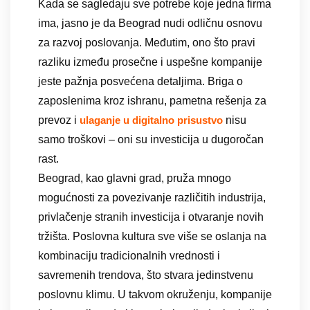
Kada se sagledaju sve potrebe koje jedna firma
ima, jasno je da Beograd nudi odličnu osnovu
za razvoj poslovanja. Međutim, ono što pravi
razliku između prosečne i uspešne kompanije
jeste pažnja posvećena detaljima. Briga o
zaposlenima kroz ishranu, pametna rešenja za
prevoz i
nisu
ulaganje u digitalno prisustvo
samo troškovi – oni su investicija u dugoročan
rast.
Beograd, kao glavni grad, pruža mnogo
mogućnosti za povezivanje različitih industrija,
privlačenje stranih investicija i otvaranje novih
tržišta. Poslovna kultura sve više se oslanja na
kombinaciju tradicionalnih vrednosti i
savremenih trendova, što stvara jedinstvenu
poslovnu klimu. U takvom okruženju, kompanije