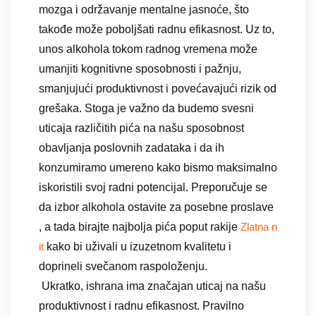
mozga i održavanje mentalne jasnoće, što
takođe može poboljšati radnu efikasnost. Uz to,
unos alkohola tokom radnog vremena može
umanjiti kognitivne sposobnosti i pažnju,
smanjujući produktivnost i povećavajući rizik od
grešaka. Stoga je važno da budemo svesni
uticaja različitih pića na našu sposobnost
obavljanja poslovnih zadataka i da ih
konzumiramo umereno kako bismo maksimalno
iskoristili svoj radni potencijal. Preporučuje se
da izbor alkohola ostavite za posebne proslave
, a tada birajte najbolja pića poput rakije
Zlatna n
kako bi uživali u izuzetnom kvalitetu i
it
doprineli svečanom raspoloženju.
Ukratko, ishrana ima značajan uticaj na našu
produktivnost i radnu efikasnost. Pravilno