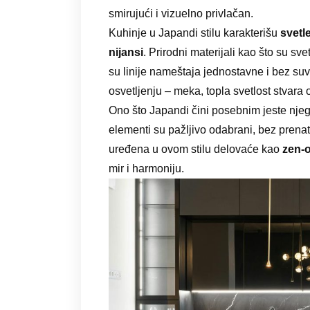
smirujući i vizuelno privlačan.
Kuhinje u Japandi stilu karakterišu
svetl
nijansi
. Prirodni materijali kao što su sv
su linije nameštaja jednostavne i bez suv
osvetljenju – meka, topla svetlost stvara
Ono što Japandi čini posebnim jeste njeg
elementi su pažljivo odabrani, bez prenat
uređena u ovom stilu delovaće kao
zen-
mir i harmoniju.