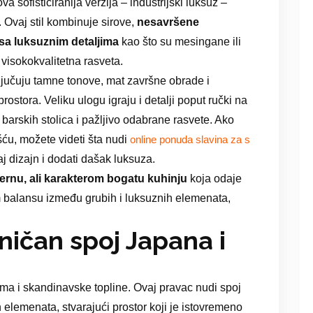
ova sofisticiranija verzija – industrijski luksuz –
 Ovaj stil kombinuje sirove,
nesavršene
 sa luksuznim detaljima
kao što su mesingane ili
visokokvalitetna rasveta.
ključuju tamne tonove, mat završne obrade i
rostora. Veliku ulogu igraju i detalji poput ručki na
 barskih stolica i pažljivo odabrane rasvete. Ako
šću, možete videti šta nudi
online ponuda slavina za s
j dizajn i dodati dašak luksuza.
dernu, ali karakterom bogatu kuhinju
koja odaje
om balansu između grubih i luksuznih elemenata,
ičan spoj Japana i
zma i skandinavske topline. Ovaj pravac nudi spoj
h elemenata, stvarajući prostor koji je istovremeno