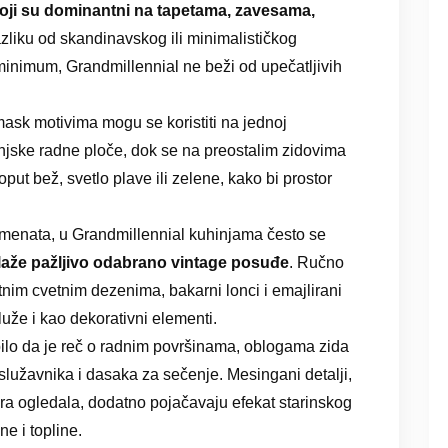
 koji su dominantni na tapetama, zavesama,
azliku od skandinavskog ili minimalističkog
 minimum, Grandmillennial ne beži od upečatljivih
mask motivima mogu se koristiti na jednoj
injske radne ploče, dok se na preostalim zidovima
ut bež, svetlo plave ili zelene, kako bi prostor
emenata, u Grandmillennial kuhinjama često se
zlaže pažljivo odabrano vintage posuđe
. Ručno
tnim cvetnim dezenima, bakarni lonci i emajlirani
luže i kao dekorativni elementi.
ilo da je reč o radnim površinama, oblogama zida
služavnika i dasaka za sečenje. Mesingani detalji,
vira ogledala, dodatno pojačavaju efekat starinskog
e i topline.