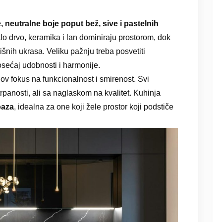
e, neutralne boje poput bež, sive i pastelnih
etlo drvo, keramika i lan dominiraju prostorom, dok
išnih ukrasa. Veliku pažnju treba posvetiti
 osećaj udobnosti i harmonije.
ov fokus na funkcionalnost i smirenost. Svi
rpanosti, ali sa naglaskom na kvalitet. Kuhinja
oaza
, idealna za one koji žele prostor koji podstiče