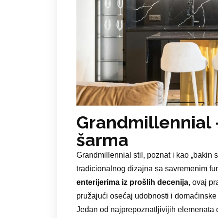
Grandmillennial 
šarma
Grandmillennial stil, poznat i kao „bakin 
tradicionalnog dizajna sa savremenim fu
enterijerima iz prošlih decenija
, ovaj p
pružajući osećaj udobnosti i domaćinske
Jedan od najprepoznatljivijih elemenata o