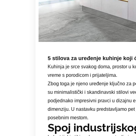
5 stilova za uređenje kuhinje koji
Kuhinja je srce svakog doma, prostor u 
vreme s porodicom i prijateljima.
Zbog toga je njeno uređenje ključno za po
su minimalistički i skandinavski stilovi v
podjednako impresivni pravci u dizajnu en
dimenziju. U nastavku predstavljamo pet j
posebnim mestom.
Spoj industrijsko