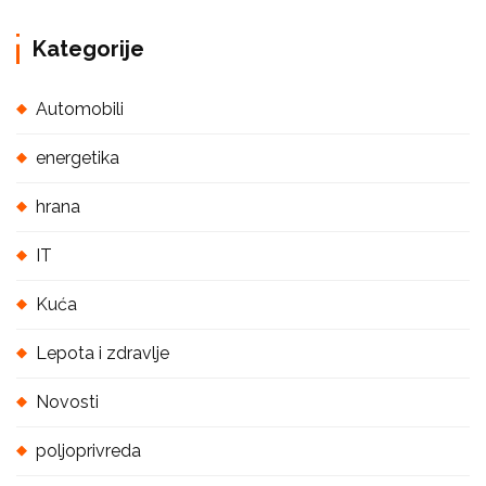
Kategorije
Automobili
energetika
hrana
IT
Kuća
Lepota i zdravlje
Novosti
poljoprivreda