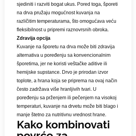
sjediniti i razviti bogat ukus. Pored toga, šporeti
na drva pružaju mogućnost kuvanja na
različitim temperaturama, što omogućava veću
fleksibilnost u pripremi raznovrsnih obroka.
Zdravija opcija
Kuvanje na šporetu na drva može biti zdravija
alternativa u poređenju sa konvencionalnim
šporetima, jer ne koristi veštačke aditive ili
hemijske supstance. Drvo je prirodan izvor
toplote, a hrana koja se priprema na ovaj način
često zadržava više hranljivih tvari. U
poređenju sa prženjem ili pečenjem na visokoj
temperaturi, kuvanje na drvetu može biti blago i
manje štetno za nutritivnu vrednost hrane.
Kako kombinovati
povrće za