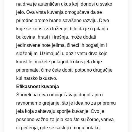
na drva je autentičan ukus koji donosi u svako
jelo. Ova vrsta kuvanja omogućava da se
prirodne arome hrane savršeno razviju. Drvo
koje se koristi za loženje, bilo da je u pitanju
bukovina, hrast ili trešnja, može dodati
jedinstvene note jelima, čineći ih bogatijim i
složenijim. Uzimajući u obzir vrstu drva koje
koristite, možete prilagoditi ukus jela koje
pripremate, čime ćete dobiti potpuno drugačije
kulinarsko iskustvo.
Efikasnost kuvanja
Šporeti na drva omogućavaju dugotrajno i
ravnomerno grejanje, što je idealno za pripremu
jela koja zahtevaju sporije kuvanje. Ovo je
posebno važno za jela kao što su čorbe, variva
ili pečenja, gde se sastojci mogu polako