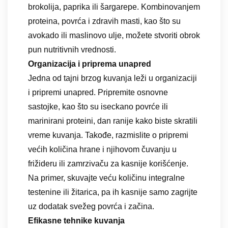
brokolija, paprika ili šargarepe. Kombinovanjem
proteina, povrća i zdravih masti, kao što su
avokado ili maslinovo ulje, možete stvoriti obrok
pun nutritivnih vrednosti.
Organizacija i priprema unapred
Jedna od tajni brzog kuvanja leži u organizaciji
i pripremi unapred. Pripremite osnovne
sastojke, kao što su iseckano povrće ili
marinirani proteini, dan ranije kako biste skratili
vreme kuvanja. Takođe, razmislite o pripremi
većih količina hrane i njihovom čuvanju u
frižideru ili zamrzivaču za kasnije korišćenje.
Na primer, skuvajte veću količinu integralne
testenine ili žitarica, pa ih kasnije samo zagrijte
uz dodatak svežeg povrća i začina.
Efikasne tehnike kuvanja