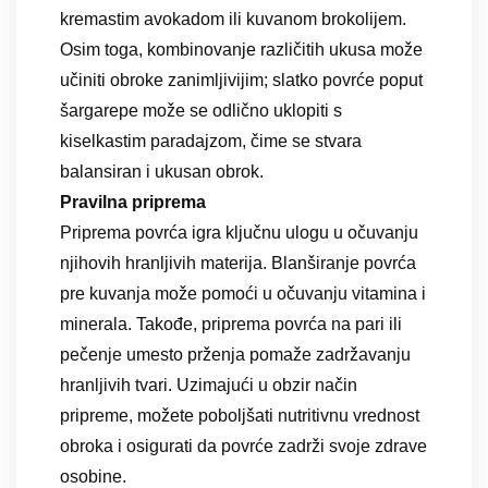
kremastim avokadom ili kuvanom brokolijem.
Osim toga, kombinovanje različitih ukusa može
učiniti obroke zanimljivijim; slatko povrće poput
šargarepe može se odlično uklopiti s
kiselkastim paradajzom, čime se stvara
balansiran i ukusan obrok.
Pravilna priprema
Priprema povrća igra ključnu ulogu u očuvanju
njihovih hranljivih materija. Blanširanje povrća
pre kuvanja može pomoći u očuvanju vitamina i
minerala. Takođe, priprema povrća na pari ili
pečenje umesto prženja pomaže zadržavanju
hranljivih tvari. Uzimajući u obzir način
pripreme, možete poboljšati nutritivnu vrednost
obroka i osigurati da povrće zadrži svoje zdrave
osobine.