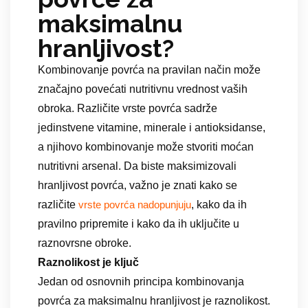
maksimalnu
hranljivost?
Kombinovanje povrća na pravilan način može
značajno povećati nutritivnu vrednost vaših
obroka. Različite vrste povrća sadrže
jedinstvene vitamine, minerale i antioksidanse,
a njihovo kombinovanje može stvoriti moćan
nutritivni arsenal. Da biste maksimizovali
hranljivost povrća, važno je znati kako se
različite
, kako da ih
vrste povrća nadopunjuju
pravilno pripremite i kako da ih uključite u
raznovrsne obroke.
Raznolikost je ključ
Jedan od osnovnih principa kombinovanja
povrća za maksimalnu hranljivost je raznolikost.