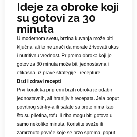
Ideje za obroke koji
su gotovi za 30
minuta
U modernom svetu, brzina kuvanja može biti
ključna, ali to ne znači da morate žrtvovati ukus
i nutritivnu vrednost. Priprema obroka koji je
gotov za 30 minuta može biti jednostavna i
efikasna uz prave strategije i recepture.
Brzi i zdravi recepti
Prvi korak ka pripremi brzih obroka je odabir
jednostavnih, ali hranljivih recepata. Jela poput
povrtnog stir-fry-a ili salate sa proteinima kao
što su piletina, tofu ili riba mogu biti gotova u
samo nekoliko minuta. Koristite sveže ili
zamrznuto povrće koje se brzo sprema, poput