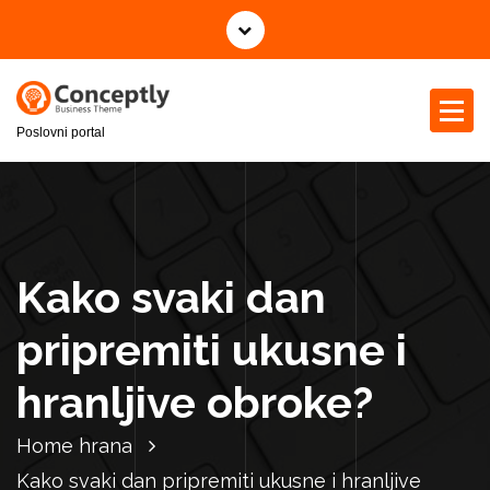
S
k
i
p
t
Poslovni portal
o
c
o
n
t
e
Kako svaki dan
n
t
pripremiti ukusne i
hranljive obroke?
Home
hrana
Kako svaki dan pripremiti ukusne i hranljive