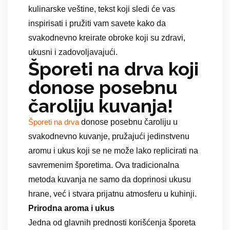
kulinarske veštine, tekst koji sledi će vas
inspirisati i pružiti vam savete kako da
svakodnevno kreirate obroke koji su zdravi,
ukusni i zadovoljavajući.
Šporeti na drva koji
donose posebnu
čaroliju kuvanja!
donose posebnu čaroliju u
Šporeti na drva
svakodnevno kuvanje, pružajući jedinstvenu
aromu i ukus koji se ne može lako replicirati na
savremenim šporetima. Ova tradicionalna
metoda kuvanja ne samo da doprinosi ukusu
hrane, već i stvara prijatnu atmosferu u kuhinji.
Prirodna aroma i ukus
Jedna od glavnih prednosti korišćenja šporeta