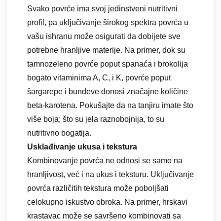
Svako povrće ima svoj jedinstveni nutritivni
profil, pa uključivanje širokog spektra povrća u
vašu ishranu može osigurati da dobijete sve
potrebne hranljive materije. Na primer, dok su
tamnozeleno povrće poput spanaća i brokolija
bogato vitaminima A, C, i K, povrće poput
šargarepe i bundeve donosi značajne količine
beta-karotena. Pokušajte da na tanjiru imate što
više boja; što su jela raznobojnija, to su
nutritivno bogatija.
Usklađivanje ukusa i tekstura
Kombinovanje povrća ne odnosi se samo na
hranljivost, već i na ukus i teksturu. Uključivanje
povrća različitih tekstura može poboljšati
celokupno iskustvo obroka. Na primer, hrskavi
krastavac može se savršeno kombinovati sa