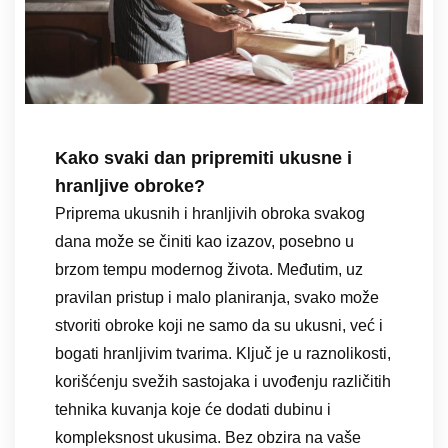
Kako svaki dan pripremiti ukusne i
hranljive obroke?
Priprema ukusnih i hranljivih obroka svakog
dana može se činiti kao izazov, posebno u
brzom tempu modernog života. Međutim, uz
pravilan pristup i malo planiranja, svako može
stvoriti obroke koji ne samo da su ukusni, već i
bogati hranljivim tvarima. Ključ je u raznolikosti,
korišćenju svežih sastojaka i uvođenju različitih
tehnika kuvanja koje će dodati dubinu i
kompleksnost ukusima. Bez obzira na vaše