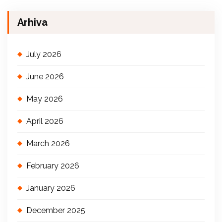
Arhiva
July 2026
June 2026
May 2026
April 2026
March 2026
February 2026
January 2026
December 2025