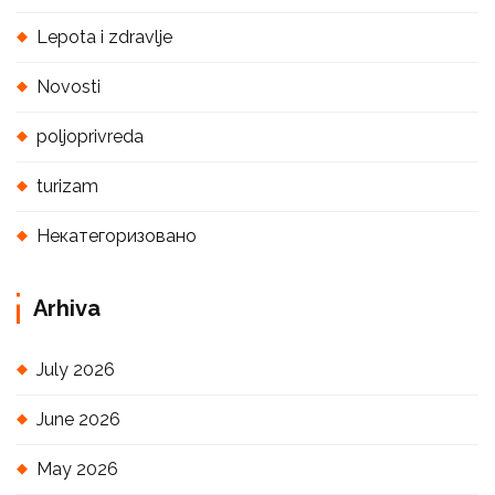
Lepota i zdravlje
Novosti
poljoprivreda
turizam
Некатегоризовано
Arhiva
July 2026
June 2026
May 2026