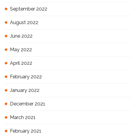
September 2022
August 2022
June 2022
May 2022
April 2022
February 2022
January 2022
December 2021
March 2021
February 2021