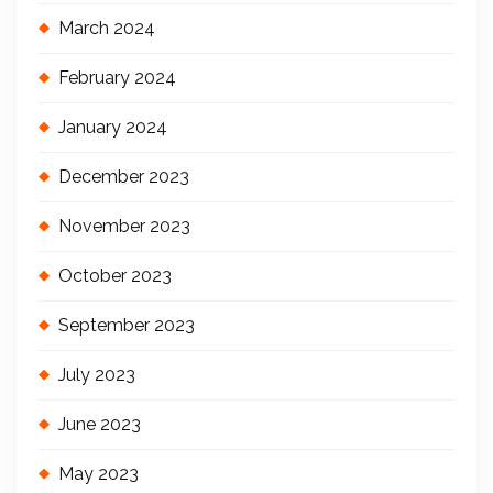
March 2024
February 2024
January 2024
December 2023
November 2023
October 2023
September 2023
July 2023
June 2023
May 2023