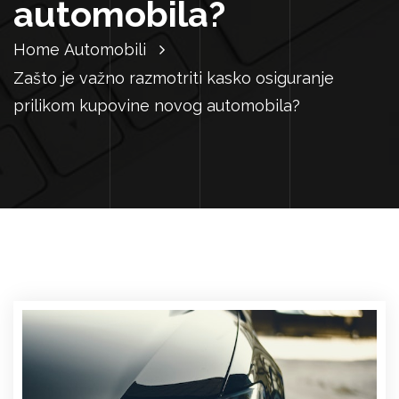
automobila?
Home
Automobili
Zašto je važno razmotriti kasko osiguranje
prilikom kupovine novog automobila?