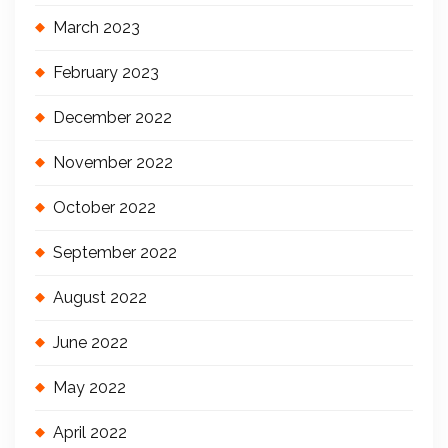
March 2023
February 2023
December 2022
November 2022
October 2022
September 2022
August 2022
June 2022
May 2022
April 2022