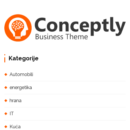
Kategorije
Automobili
energetika
hrana
IT
Kuća