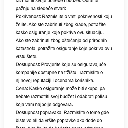
razmotriti svoje potrebe i budžet. Obratite
pažnju na sledeće stvari:
Pokrivenost: Razmislite o vrsti pokrivenosti koju
želite. Ako ste zabrinuti zbog krađe, potražite
kasko osiguranje koje pokriva ovu situaciju.
Ako ste zabrinuti zbog oštećenja od prirodnih
katastrofa, potražite osiguranje koje pokriva ovu
vrstu štete.
Dostupnost: Provjerite koje su osiguravajuće
kompanije dostupne na tržištu i razmislite o
njihovoj reputaciji i ocenama korisnika.
Cena: Kasko osiguranje može biti skupo, pa
trebate razmotriti svoj budžet i odabrati polisu
koja vam najbolje odgovara.
Dostupnost popravaka: Razmislite o tome gde
biste voleli da vršite popravke ako dođe do