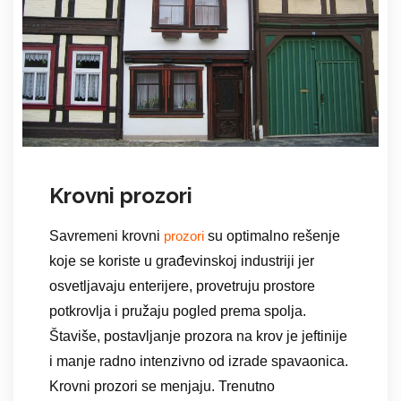
Krovni prozori
Savremeni krovni
su optimalno rešenje
prozori
koje se koriste u građevinskoj industriji jer
osvetljavaju enterijere, provetruju prostore
potkrovlja i pružaju pogled prema spolja.
Štaviše, postavljanje prozora na krov je jeftinije
i manje radno intenzivno od izrade spavaonica.
Krovni prozori se menjaju. Trenutno