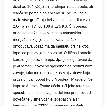
dizel od 104 KS je tih i prefinjen na autoputu, ali
oseća se pomalo oslabljeno. Kupci koji žele
malo više gunđanja trebalo bi da se odluče za
2,0-litarski TDI od 138 ili 175 KS. Širi opseg,
nude se snažnije verzije sa automatskim
menjačem, koji je brz i efikasan, a čak
omogućava vozačima da menjaju brzine kroz
lopatice postavljene na volan. Odlična kontrola
karoserije i precizno upravljanje osiguravaju da
je automobil dovoljno sposoban da prolazi kroz
zavoje, iako mu nedostaje osećaj zabave koju
pružaju rivali poput Ford Mondea i Mazde 6. Ne
kupujte Alltrack Estate očekujući jake terenske
sposobnosti – dok ovaj model ima prednost od
povećane visine vožnje, zdepastih lajsni
karoserije i 4MOTION pogona na sva četiri