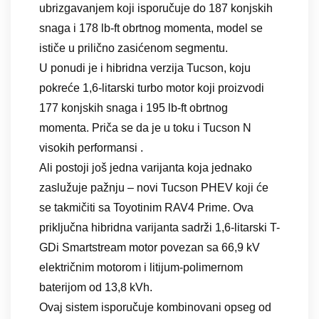
ubrizgavanjem koji isporučuje do 187 konjskih
snaga i 178 lb-ft obrtnog momenta, model se
ističe u prilično zasićenom segmentu.
U ponudi je i hibridna verzija Tucson, koju
pokreće 1,6-litarski turbo motor koji proizvodi
177 konjskih snaga i 195 lb-ft obrtnog
momenta. Priča se da je u toku i Tucson N
visokih performansi .
Ali postoji još jedna varijanta koja jednako
zaslužuje pažnju – novi Tucson PHEV koji će
se takmičiti sa Toyotinim RAV4 Prime. Ova
priključna hibridna varijanta sadrži 1,6-litarski T-
GDi Smartstream motor povezan sa 66,9 kV
električnim motorom i litijum-polimernom
baterijom od 13,8 kVh.
Ovaj sistem isporučuje kombinovani opseg od