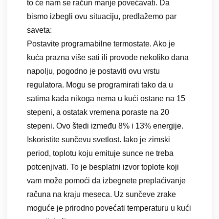
to će nam se račun manje povećavati. Da
bismo izbegli ovu situaciju, predlažemo par
saveta:
Postavite programabilne termostate. Ako je
kuća prazna više sati ili provode nekoliko dana
napolju, pogodno je postaviti ovu vrstu
regulatora. Mogu se programirati tako da u
satima kada nikoga nema u kući ostane na 15
stepeni, a ostatak vremena poraste na 20
stepeni. Ovo štedi između 8% i 13% energije.
Iskoristite sunčevu svetlost. Iako je zimski
period, toplotu koju emituje sunce ne treba
potcenjivati. To je besplatni izvor toplote koji
vam može pomoći da izbegnete preplaćivanje
računa na kraju meseca. Uz sunčeve zrake
moguće je prirodno povećati temperaturu u kući