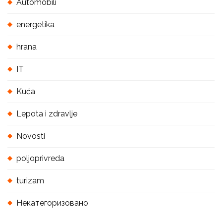
Automobili
energetika
hrana
IT
Kuća
Lepota i zdravlje
Novosti
poljoprivreda
turizam
Некатегоризовано