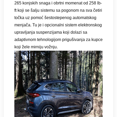
265 konjskih snaga i obrtni momenat od 258 lb-
ft koji se šalju sistemu sa pogonom na sva četiri
točka uz pomoć šestostepenog automatskog
menjača. Tu je i opcionalni sistem elektronskog
upravljanja suspenzijama koji dolazi sa
adaptivnom tehnologijom prigušivanja za kupce
koji žele mirniju vožnju.