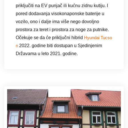
priključiti na EV punjač ili kućnu zidnu kutiju. I
pored dodavanja visokonaponske baterije u
vozilo, ono i dalje ima više nego dovoljno
prostora za teret i prostora za noge za putnike.
Očekuje se da će priključni hibrid
Hyundai Tucso
2022. godine biti dostupan u Sjedinjenim
n
Državama u leto 2021. godine.