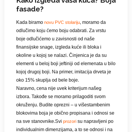
Kako izgleda vaša kuća? Boja
fasade?
Kada biramo
, moramo da
novu PVC stolariju
odlučimo koju ćemo boju odabrati. Za vrstu
boje odlučićemo u zavisnosti od naše
finansijske snage, izgleda kuće ili bloka i
okoline u kojoj se nalazi. Činjenica je da su
elementi u beloj boji jeftiniji od elemenata u bilo
kojoj drugoj boji. Na primer, imitacija drveta je
oko 15% skuplja od bele boje.
Naravno, cena nije uvek kriterijum našeg
izbora. Takođe se moramo prilagoditi svom
okruženju. Budite oprezni – u višestambenim
blokovima boja je obično propisana i odnosi se
na sve stanovnike.Svi
su napravljeni po
prozori
individualnim dimenzijama, a to se odnosi i na