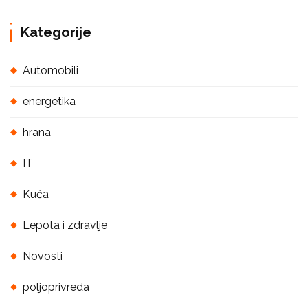
Kategorije
Automobili
energetika
hrana
IT
Kuća
Lepota i zdravlje
Novosti
poljoprivreda