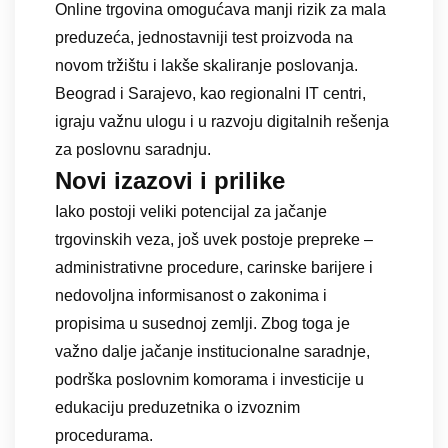
Online trgovina omogućava manji rizik za mala
preduzeća, jednostavniji test proizvoda na
novom tržištu i lakše skaliranje poslovanja.
Beograd i Sarajevo, kao regionalni IT centri,
igraju važnu ulogu i u razvoju digitalnih rešenja
za poslovnu saradnju.
Novi izazovi i prilike
Iako postoji veliki potencijal za jačanje
trgovinskih veza, još uvek postoje prepreke –
administrativne procedure, carinske barijere i
nedovoljna informisanost o zakonima i
propisima u susednoj zemlji. Zbog toga je
važno dalje jačanje institucionalne saradnje,
podrška poslovnim komorama i investicije u
edukaciju preduzetnika o izvoznim
procedurama.