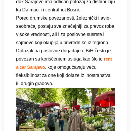
dok Sarajevo ima odličan položaj za distribuciju
ka Dalmaciji i centralnoj Bosni.
Pored drumske povezanosti, železnički i avio-
saobraćaj postaju sve značajniji za prevoz roba
visoke vrednosti, ali i za poslovne susrete i
sajmove koji okupljaju privrednike iz regiona.
Dolazak na poslovne događaje u BiH često je
povezan sa korišćenjem usluga kao što je
rent
, koje omogućavaju veću
a car Sarajevo
fleksibilnost za one koji dolaze iz inostranstva
ili drugih gradova.