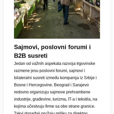
Sajmovi, poslovni forumi i
B2B susreti
Jedan od važnih aspekata razvoja trgovinske
razmene jesu poslovni forumi, sajmovi i
bilateralni susreti između kompanija iz Srbije i
Bosne i Hercegovine. Beograd i Sarajevo
redovno organizuju sajmove prehrambene
industrije, građevine, turizma, IT-a i tekstila, na
kojima učestvuju firme sa obe strane granice.
Takvi događaji pružaju priliku za direktno