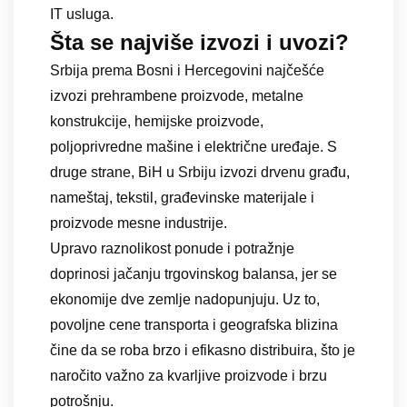
IT usluga.
Šta se najviše izvozi i uvozi?
Srbija prema Bosni i Hercegovini najčešće
izvozi prehrambene proizvode, metalne
konstrukcije, hemijske proizvode,
poljoprivredne mašine i električne uređaje. S
druge strane, BiH u Srbiju izvozi drvenu građu,
nameštaj, tekstil, građevinske materijale i
proizvode mesne industrije.
Upravo raznolikost ponude i potražnje
doprinosi jačanju trgovinskog balansa, jer se
ekonomije dve zemlje nadopunjuju. Uz to,
povoljne cene transporta i geografska blizina
čine da se roba brzo i efikasno distribuira, što je
naročito važno za kvarljive proizvode i brzu
potrošnju.