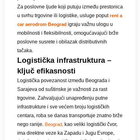
Za poslovne ljude koji putuju između prestonica
u svrhu trgovine ili logistike, usluge poput
rent a
igraju važnu ulogu u
car aerodrom Beograd
mobilnosti i fleksibilnosti, omogućavajući brže
poslovne susrete i obilazak distributivnih
tačaka.
Logistička infrastruktura –
ključ efikasnosti
Logistička povezanost između Beograda i
Sarajeva od suštinske je važnosti za rast
trgovine. Zahvaljujući unapređenju putne
infrastrukture i sve većem broju logističkih
centara, roba se danas transportuje znatno brže
nego ranije.
kao veliki logistički čvor,
Beograd,
ima direktne veze ka Zapadu i Jugu Evrope,