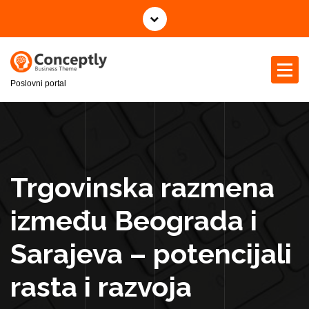
S
k
i
p
t
Poslovni portal
o
c
o
n
t
e
Trgovinska razmena
n
t
između Beograda i
Sarajeva – potencijali
rasta i razvoja