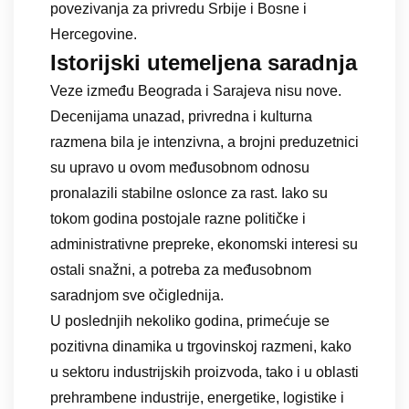
povezivanja za privredu Srbije i Bosne i
Hercegovine.
Istorijski utemeljena saradnja
Veze između Beograda i Sarajeva nisu nove.
Decenijama unazad, privredna i kulturna
razmena bila je intenzivna, a brojni preduzetnici
su upravo u ovom međusobnom odnosu
pronalazili stabilne oslonce za rast. Iako su
tokom godina postojale razne političke i
administrativne prepreke, ekonomski interesi su
ostali snažni, a potreba za međusobnom
saradnjom sve očiglednija.
U poslednjih nekoliko godina, primećuje se
pozitivna dinamika u trgovinskoj razmeni, kako
u sektoru industrijskih proizvoda, tako i u oblasti
prehrambene industrije, energetike, logistike i