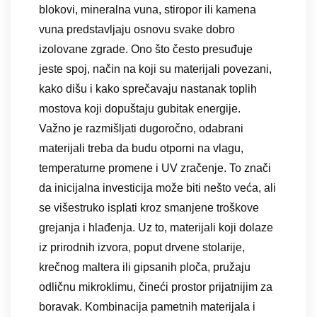
blokovi, mineralna vuna, stiropor ili kamena
vuna predstavljaju osnovu svake dobro
izolovane zgrade. Ono što često presuđuje
jeste spoj, način na koji su materijali povezani,
kako dišu i kako sprečavaju nastanak toplih
mostova koji dopuštaju gubitak energije.
Važno je razmišljati dugoročno, odabrani
materijali treba da budu otporni na vlagu,
temperaturne promene i UV zračenje. To znači
da inicijalna investicija može biti nešto veća, ali
se višestruko isplati kroz smanjene troškove
grejanja i hlađenja. Uz to, materijali koji dolaze
iz prirodnih izvora, poput drvene stolarije,
krečnog maltera ili gipsanih ploča, pružaju
odličnu mikroklimu, čineći prostor prijatnijim za
boravak. Kombinacija pametnih materijala i