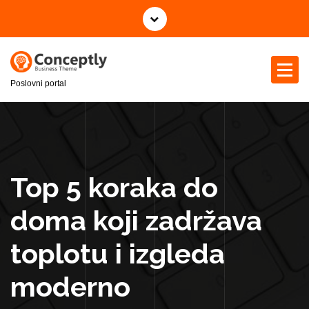
S
k
i
p
t
Poslovni portal
o
c
o
n
t
e
Top 5 koraka do
n
t
doma koji zadržava
toplotu i izgleda
moderno