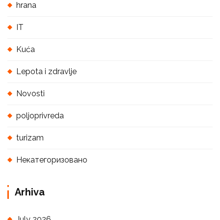
hrana
IT
Kuća
Lepota i zdravlje
Novosti
poljoprivreda
turizam
Некатегоризовано
Arhiva
July 2026