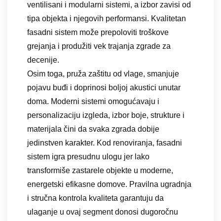
ventilisani i modularni sistemi, a izbor zavisi od
tipa objekta i njegovih performansi. Kvalitetan
fasadni sistem može prepoloviti troškove
grejanja i produžiti vek trajanja zgrade za
decenije.
Osim toga, pruža zaštitu od vlage, smanjuje
pojavu buđi i doprinosi boljoj akustici unutar
doma. Moderni sistemi omogućavaju i
personalizaciju izgleda, izbor boje, strukture i
materijala čini da svaka zgrada dobije
jedinstven karakter. Kod renoviranja, fasadni
sistem igra presudnu ulogu jer lako
transformiše zastarele objekte u moderne,
energetski efikasne domove. Pravilna ugradnja
i stručna kontrola kvaliteta garantuju da
ulaganje u ovaj segment donosi dugoročnu