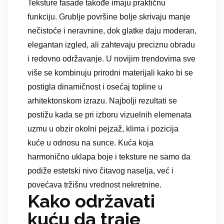
Teksture fasade takođe imaju praktičnu
funkciju. Grublje površine bolje skrivaju manje
nečistoće i neravnine, dok glatke daju moderan,
elegantan izgled, ali zahtevaju preciznu obradu
i redovno održavanje. U novijim trendovima sve
više se kombinuju prirodni materijali kako bi se
postigla dinamičnost i osećaj topline u
arhitektonskom izrazu. Najbolji rezultati se
postižu kada se pri izboru vizuelnih elemenata
uzmu u obzir okolni pejzaž, klima i pozicija
kuće u odnosu na sunce. Kuća koja
harmonično uklapa boje i teksture ne samo da
podiže estetski nivo čitavog naselja, već i
povećava tržišnu vrednost nekretnine.
Kako održavati
kuću da traje