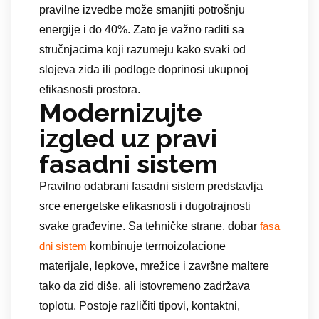
pravilne izvedbe može smanjiti potrošnju
energije i do 40%. Zato je važno raditi sa
stručnjacima koji razumeju kako svaki od
slojeva zida ili podloge doprinosi ukupnoj
efikasnosti prostora.
Modernizujte
izgled uz pravi
fasadni sistem
Pravilno odabrani fasadni sistem predstavlja
srce energetske efikasnosti i dugotrajnosti
svake građevine. Sa tehničke strane, dobar
fasa
kombinuje termoizolacione
dni sistem
materijale, lepkove, mrežice i završne maltere
tako da zid diše, ali istovremeno zadržava
toplotu. Postoje različiti tipovi, kontaktni,