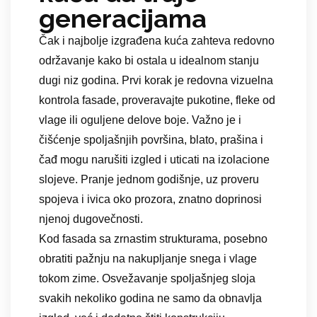
generacijama
Čak i najbolje izgrađena kuća zahteva redovno
održavanje kako bi ostala u idealnom stanju
dugi niz godina. Prvi korak je redovna vizuelna
kontrola fasade, proveravajte pukotine, fleke od
vlage ili oguljene delove boje. Važno je i
čišćenje spoljašnjih površina, blato, prašina i
čađ mogu narušiti izgled i uticati na izolacione
slojeve. Pranje jednom godišnje, uz proveru
spojeva i ivica oko prozora, znatno doprinosi
njenoj dugovečnosti.
Kod fasada sa zrnastim strukturama, posebno
obratiti pažnju na nakupljanje snega i vlage
tokom zime. Osvežavanje spoljašnjeg sloja
svakih nekoliko godina ne samo da obnavlja