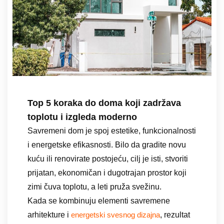
Top 5 koraka do doma koji zadržava
toplotu i izgleda moderno
Savremeni dom je spoj estetike, funkcionalnosti
i energetske efikasnosti. Bilo da gradite novu
kuću ili renovirate postojeću, cilj je isti, stvoriti
prijatan, ekonomičan i dugotrajan prostor koji
zimi čuva toplotu, a leti pruža svežinu.
Kada se kombinuju elementi savremene
arhitekture i
, rezultat
energetski svesnog dizajna