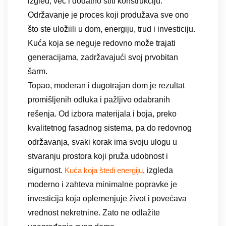
izgled, već i dodatno štiti konstrukciju.
Održavanje je proces koji produžava sve ono
što ste uložiili u dom, energiju, trud i investiciju.
Kuća koja se neguje redovno može trajati
generacijama, zadržavajući svoj prvobitan
šarm.
Topao, moderan i dugotrajan dom je rezultat
promišljenih odluka i pažljivo odabranih
rešenja. Od izbora materijala i boja, preko
kvalitetnog fasadnog sistema, pa do redovnog
održavanja, svaki korak ima svoju ulogu u
stvaranju prostora koji pruža udobnost i
sigurnost.
, izgleda
Kuća koja štedi energiju
moderno i zahteva minimalne popravke je
investicija koja oplemenjuje život i povećava
vrednost nekretnine. Zato ne odlažite