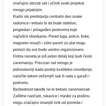
značajno ubrzati rad i učiniti svaki projekat
mnogo prijatnijim.
Radni sto predstavlja centralni deo svake
radionice i trebalo bi da bude stabilan,
pregledan i prilagođen poslovima koje
najčešće obavljamo. Pored toga, police, fioke,
magnetni nosači i zidni paneli za alat mogu
pomoći da sve bude uredno organizovano.
Dobra rasveta je još jedan detalj koji ljudi često
zanemaruju. Precizan rad mnogo je
jednostavniji kada postoji kvalitetno osvetljenje,
naročito tokom večernjih sati ili rada u garaži i
podrumu.
Bezbednost takođe ne bi trebalo zanemarivati.
Zaštitne naočare, rukavice i maske za prašinu
mogu značajno smanjiti rizik od povreda i