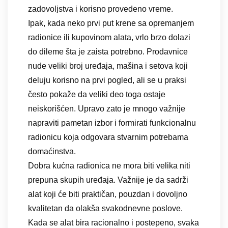
zadovoljstva i korisno provedeno vreme.
Ipak, kada neko prvi put krene sa opremanjem
radionice ili kupovinom alata, vrlo brzo dolazi
do dileme šta je zaista potrebno. Prodavnice
nude veliki broj uređaja, mašina i setova koji
deluju korisno na prvi pogled, ali se u praksi
često pokaže da veliki deo toga ostaje
neiskorišćen. Upravo zato je mnogo važnije
napraviti pametan izbor i formirati funkcionalnu
radionicu koja odgovara stvarnim potrebama
domaćinstva.
Dobra kućna radionica ne mora biti velika niti
prepuna skupih uređaja. Važnije je da sadrži
alat koji će biti praktičan, pouzdan i dovoljno
kvalitetan da olakša svakodnevne poslove.
Kada se alat bira racionalno i postepeno, svaka