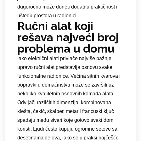
dugoročno može doneti dodatnu praktičnost i
uštedu prostora u radionici.
Ručni alat koji
rešava najveći broj
problema u domu
Iako električni alati privlače najviše pažnje,
upravo ručni alat predstavlja osnovu svake
funkcionalne radionice. Većina sitnih kvarova i
popravki u domaćinstvu može se završiti uz
nekoliko kvalitetnih osnovnih komada alata.
Odvijači različitih dimenzija, kombinovana
klešta, čekić, skalper, metar i francuski ključ
spadaju među stvari koje gotovo svaki dom
koristi. Ljudi često kupuju ogromne setove sa
desetinama delova, iako se u praksi najčešće