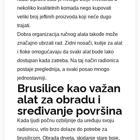
nekoliko kvalitetnih komada nego kupovati
veliki broj jeftinih proizvoda koji neće dugo
trajati.
Dobra organizacija ručnog alata takođe može
značajno ubrzati rad. Zidni nosači, kutije za alat
i fioke omogućavaju da svaki alat bude lako
dostupan kada zatreba. Na taj način radionica
postaje preglednija, a svaki posao mnogo
jednostavniji.
Brusilice kao važan
alat za obradu i
sređivanje površina
Kada ljudi počnu ozbiljnije da uređuju svoju
radionicu, vrlo brzo dolaze do potrebe za
brusilicom. Obrada drveta, skidanje stare boje,