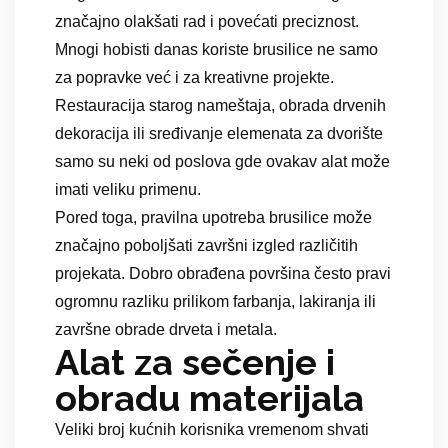
značajno olakšati rad i povećati preciznost.
Mnogi hobisti danas koriste brusilice ne samo
za popravke već i za kreativne projekte.
Restauracija starog nameštaja, obrada drvenih
dekoracija ili sređivanje elemenata za dvorište
samo su neki od poslova gde ovakav alat može
imati veliku primenu.
Pored toga, pravilna upotreba brusilice može
značajno poboljšati završni izgled različitih
projekata. Dobro obrađena površina često pravi
ogromnu razliku prilikom farbanja, lakiranja ili
završne obrade drveta i metala.
Alat za sečenje i
obradu materijala
Veliki broj kućnih korisnika vremenom shvati