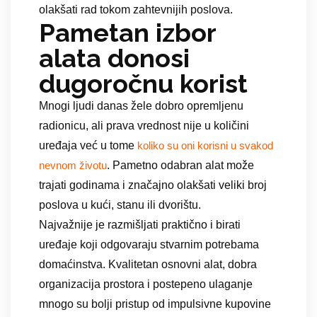
olakšati rad tokom zahtevnijih poslova.
Pametan izbor
alata donosi
dugoročnu korist
Mnogi ljudi danas žele dobro opremljenu
radionicu, ali prava vrednost nije u količini
uređaja već u tome
koliko su oni korisni u svakod
. Pametno odabran alat može
nevnom životu
trajati godinama i značajno olakšati veliki broj
poslova u kući, stanu ili dvorištu.
Najvažnije je razmišljati praktično i birati
uređaje koji odgovaraju stvarnim potrebama
domaćinstva. Kvalitetan osnovni alat, dobra
organizacija prostora i postepeno ulaganje
mnogo su bolji pristup od impulsivne kupovine