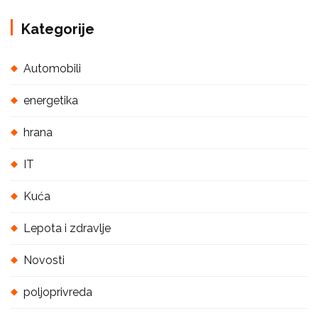
Kategorije
Automobili
energetika
hrana
IT
Kuća
Lepota i zdravlje
Novosti
poljoprivreda