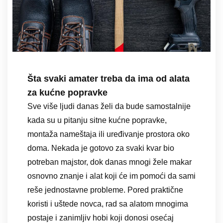
Šta svaki amater treba da ima od alata
za kućne popravke
Sve više ljudi danas želi da bude samostalnije
kada su u pitanju sitne kućne popravke,
montaža nameštaja ili uređivanje prostora oko
doma. Nekada je gotovo za svaki kvar bio
potreban majstor, dok danas mnogi žele makar
osnovno znanje i alat koji će im pomoći da sami
reše jednostavne probleme. Pored praktične
koristi i uštede novca, rad sa alatom mnogima
postaje i zanimljiv hobi koji donosi osećaj