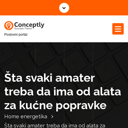
S
k
i
p
t
Poslovni portal
o
c
o
n
t
e
Šta svaki amater
n
t
treba da ima od alata
za kućne popravke
Home
energetika
Šta svaki amater treba da ima od alata za