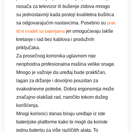
nosača za televizor ili bušenje zidova mnogo
su jednostavniji kada postoji kvalitetna bušilica
sa odgovarajućim nastavcima. Posebno su
prak
jer omogućavaju lakše
tični modeli sa baterijama
kretanje i rad bez kablova i produžnih
priključaka.
Za prosečnog korisnika uglavnom nije
neophodna profesionalna mašina velike snage.
Mnogo je važnije da uređaj bude praktičan,
lagan za držanje i dovoljno pouzdan za
svakodnevne potrebe. Dobra ergonomija može
značajno olakšati rad, naročito tokom dužeg
korišćenja.
Mnogi korisnici danas biraju uređaje iz iste
baterijske platforme kako bi mogli da koriste
jednu bateriju za više različitih alata. To