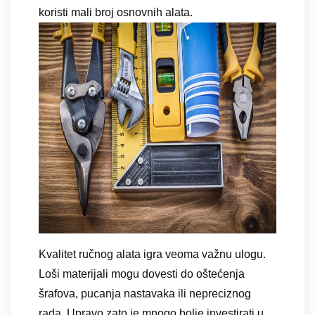
koristi mali broj osnovnih alata.
Kvalitet ručnog alata igra veoma važnu ulogu.
Loši materijali mogu dovesti do oštećenja
šrafova, pucanja nastavaka ili nepreciznog
rada. Upravo zato je mnogo bolje investirati u