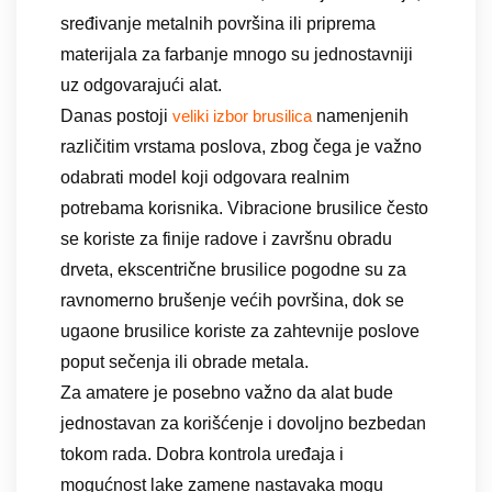
sređivanje metalnih površina ili priprema
materijala za farbanje mnogo su jednostavniji
uz odgovarajući alat.
Danas postoji
namenjenih
veliki izbor brusilica
različitim vrstama poslova, zbog čega je važno
odabrati model koji odgovara realnim
potrebama korisnika. Vibracione brusilice često
se koriste za finije radove i završnu obradu
drveta, ekscentrične brusilice pogodne su za
ravnomerno brušenje većih površina, dok se
ugaone brusilice koriste za zahtevnije poslove
poput sečenja ili obrade metala.
Za amatere je posebno važno da alat bude
jednostavan za korišćenje i dovoljno bezbedan
tokom rada. Dobra kontrola uređaja i
mogućnost lake zamene nastavaka mogu