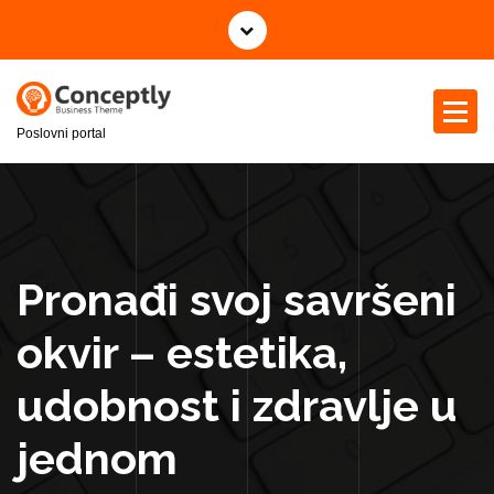
S
k
i
p
t
Poslovni portal
o
c
o
n
t
e
Pronađi svoj savršeni
n
t
okvir – estetika,
udobnost i zdravlje u
jednom