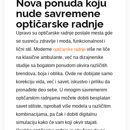
Nova ponuda koju
nude savremene
optičarske radnje
Upravo su optičarske radnje postale mesta gde
se susreću zdravlje i moda, funkcionalnost i
lični stil. Moderne
više ne liče
optičarske radnje
na klasične ambulante, već na dizajnerske
studije sa bogatom ponudom okvira različitih
brendova, boja i oblika. Ovde ne dobijate samo
korekciju vida, već i savet, iskustvo i priliku da
pronađete deo sebe. U mnogim savremenim
optičarskim radnjama možete dobiti besplatan
savet stiliste, isprobati više modela u različitim
kombinacijama, pa čak i dobiti digitalnu
simulaciju kako će vam koji okvir stajati.