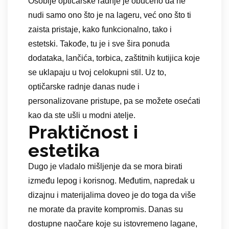
Osoblje optičarske radnje je obučeno da ne
nudi samo ono što je na lageru, već ono što ti
zaista pristaje, kako funkcionalno, tako i
estetski. Takođe, tu je i sve šira ponuda
dodataka, lančića, torbica, zaštitnih kutijica koje
se uklapaju u tvoj celokupni stil. Uz to,
optičarske radnje danas nude i
personalizovane pristupe, pa se možete osećati
kao da ste ušli u modni atelje.
Praktičnost i
estetika
Dugo je vladalo mišljenje da se mora birati
između lepog i korisnog. Međutim, napredak u
dizajnu i materijalima doveo je do toga da više
ne morate da pravite kompromis. Danas su
dostupne naočare koje su istovremeno lagane,