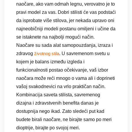
naočare, ako vam odmah legnu, verovatno je to
pravi model za vas. Dobri stilisti će vas podstaći
da isprobate više stilova, jer nekada upravo oni
najneobičniji modeli postanu omiljeni i učine da
se istaknete na najbolji mogući način.
Naočare su sada alat samopouzdanja, izraza i
zdravog
. U savremenom svetu u
životnog stila
kojem je balans između izgleda i
funkcionalnosti postao očekivanje, vaš izbor
naočara može reći mnogo o vama ali i doprineti
vašoj svakodnevici na vrlo praktičan način.
Kombinacija saveta stilista, savremenog
dizajna i zdravstvenih benefita danas je
dostupnija nego ikad. Zato sledeći put kad
budete birali naočare, ne birajte samo po meri
dioptrije, birajte po svojoj meri.