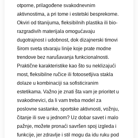
otporne, prilagođene svakodnevnim
aktivnostima, a pri tome i estetski besprekorne.
Okviri od titanijuma, fleksibilnih plastika ili bio-
razgradivih materijala omogućavaju
dugotrajnost i udobnost, dok dizajnerski timovi
širom sveta stvaraju linije koje prate modne
trendove bez narušavanja funkcionalnosti.
Praktične karakteristike kao što su neklizajući
most, fleksibilne ručice ili fotoosetljiva stakla
dolaze u kombinaciji sa sofisticiranim
estetikama. Važno je znati šta vam je prioritet u
svakodnevici, da li vam treba model za
poslovne sastanke, sportske aktivnosti, vožnju,
čitanje ili sve u jednom? Uz dobar savet i malo
pažnje, možete pronaći savršen spoj izgleda i
funkcije, jer zdravlje i stil mogu da idu ruku pod