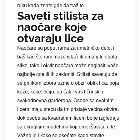
ruku kada znate gde da tražite.
Saveti stilista za
naočare koje
otvaraju lice
Naočare su poput rama za umetničko delo, i
baš kao što ram može istaći ili umanjiti lepotu
slike, tako i okvir naočara može naglasiti vaše
najbolje crte ili ih zakloniti. Stilisti savetuju da
se prilikom izbora uzme u obzir oblik lica, boja
kože, kose, očiju, pa čak i vaš lični stil i
svakodnevna garderoba. Osobe sa ovalnim
licem imaju sreću da im pristaje većina okvira,
dok osobe sa kvadratnim licem bolje izgledaju
sa okruglijim modelima koji omekšavaju crte.
Važno je i kako se osećate kada stavite