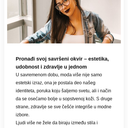
Pronađi svoj savršeni okvir – estetika,
udobnost i zdravlje u jednom
U savremenom dobu, moda više nije samo
estetski izraz, ona je postala deo našeg
identiteta, poruka koju šaljemo svetu, ali i način
da se osećamo bolje u sopstvenoj koži. S druge
strane, zdravlje se sve češće integriše u modne
izbore.
Ljudi više ne žele da biraju između stila i