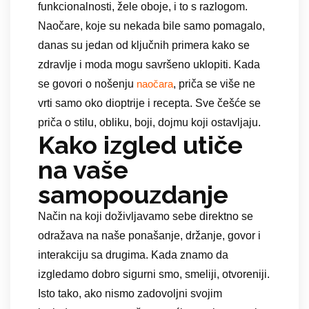
funkcionalnosti, žele oboje, i to s razlogom.
Naočare, koje su nekada bile samo pomagalo,
danas su jedan od ključnih primera kako se
zdravlje i moda mogu savršeno uklopiti. Kada
se govori o nošenju
, priča se više ne
naočara
vrti samo oko dioptrije i recepta. Sve češće se
priča o stilu, obliku, boji, dojmu koji ostavljaju.
Kako izgled utiče
na vaše
samopouzdanje
Način na koji doživljavamo sebe direktno se
odražava na naše ponašanje, držanje, govor i
interakciju sa drugima. Kada znamo da
izgledamo dobro sigurni smo, smeliji, otvoreniji.
Isto tako, ako nismo zadovoljni svojim