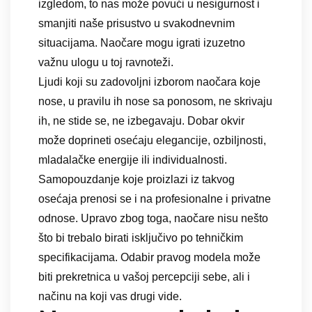
izgledom, to nas može povući u nesigurnost i
smanjiti naše prisustvo u svakodnevnim
situacijama. Naočare mogu igrati izuzetno
važnu ulogu u toj ravnoteži.
Ljudi koji su zadovoljni izborom naočara koje
nose, u pravilu ih nose sa ponosom, ne skrivaju
ih, ne stide se, ne izbegavaju. Dobar okvir
može doprineti osećaju elegancije, ozbiljnosti,
mladalačke energije ili individualnosti.
Samopouzdanje koje proizlazi iz takvog
osećaja prenosi se i na profesionalne i privatne
odnose. Upravo zbog toga, naočare nisu nešto
što bi trebalo birati isključivo po tehničkim
specifikacijama. Odabir pravog modela može
biti prekretnica u vašoj percepciji sebe, ali i
načinu na koji vas drugi vide.