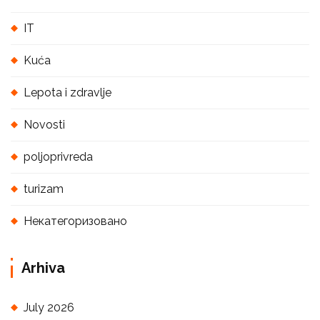
IT
Kuća
Lepota i zdravlje
Novosti
poljoprivreda
turizam
Некатегоризовано
Arhiva
July 2026