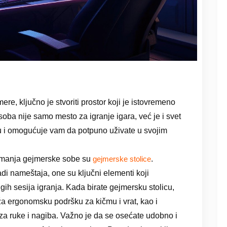
, ključno je stvoriti prostor koji je istovremeno
soba nije samo mesto za igranje igara, već je i svet
u i omogućuje vam da potpuno uživate u svojim
premanja gejmerske sobe su
.
gejmerske stolice
i nameštaja, one su ključni elementi koji
h sesija igranja. Kada birate gejmersku stolicu,
ža ergonomsku podršku za kičmu i vrat, kao i
a ruke i nagiba. Važno je da se osećate udobno i