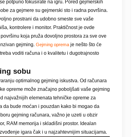
 se potpuno fokusirate na igru. Pored gejmerskih
sobe za gejmere su gejmerski sto i radna površina.
voljno prostrani da udobno smeste sve vaše
miša, kontrolere i monitor. Praktičnost je ovde
nu površinu koja pruža dovoljno prostora za sve ove
ntenzivan gejming.
je nešto što će
Gejming oprema
eba voditi računa i o kvalitetu i dugotrajnosto
ing sobu
varanju optimalnog gejming iskustva. Od računara
ničke opreme može značajno poboljšati vaše gejming
od najvažnijih elemenata tehničke opreme za
eba da bude moćan i pouzdan kako bi mogao da
 izboru gejming računara, važno je uzeti u obzir
sor, RAM memorija i skladišni prostor. Idealan
izvođenje igara čak i u najzahtevnijim situacijama.