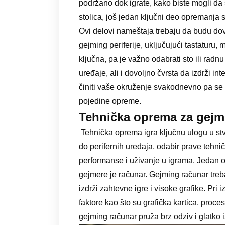
podržano dok igrate, kako biste mogli da
stolica, još jedan ključni deo opremanja 
Ovi delovi nameštaja trebaju da budu do
gejming periferije, uključujući tastaturu, 
ključna, pa je važno odabrati sto ili rad
uređaje, ali i dovoljno čvrsta da izdrži i
činiti vaše okruženje svakodnevno pa se tr
pojedine opreme.
Tehnička oprema za gejm
Tehnička oprema igra ključnu ulogu u st
do perifernih uređaja, odabir prave teh
performanse i uživanje u igrama. Jedan 
gejmere je računar. Gejming računar tr
izdrži zahtevne igre i visoke grafike. Pri
faktore kao što su grafička kartica, proce
gejming računar pruža brz odziv i glatko 