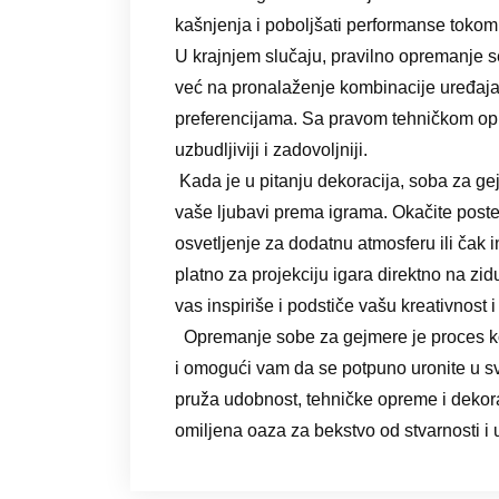
kašnjenja i poboljšati performanse tokom 
U krajnjem slučaju, pravilno opremanje 
već na pronalaženje kombinacije uređaja
preferencijama. Sa pravom tehničkom opr
uzbudljiviji i zadovoljniji.
Kada je u pitanju dekoracija, soba za g
vaše ljubavi prema igrama. Okačite poste
osvetljenje za dodatnu atmosferu ili čak in
platno za projekciju igara direktno na z
vas inspiriše i podstiče vašu kreativnost 
Opremanje sobe za gejmere je proces ko
i omogući vam da se potpuno uronite u s
pruža udobnost, tehničke opreme i dekor
omiljena oaza za bekstvo od stvarnosti 