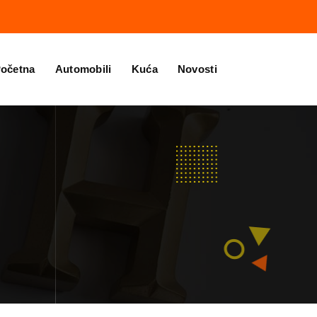
očetna
Automobili
Kuća
Novosti