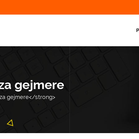
P
za gejmere
za gejmere</strong>