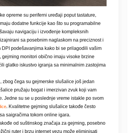
 opreme su periferni uređaji poput tastature,
 imaju dodatne funkcije kao što su programabilne
akšavaju navigaciju i izvođenje kompleksnih
izajnirani sa posebnim naglaskom na preciznost i
m DPI podešavanjima kako bi se prilagodili vašim
, gejming monitori obično imaju visoke brzine
žili glatko iskustvo igranja sa minimalnim zastojima
, zbog čega su gejmerske slušalice još jedan
šalice pružaju bogat i imerzivan zvuk koji vam
e. Jedne su se u poslednje vreme istakle po svom
. Kvalitetne gejming slušalice takođe često
ice
sa saigračima tokom online igara.
e takođe od suštinskog značaja za gejming, posebno
ežični ruter i brzu internet vezu može eliminisati