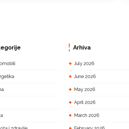
egorije
Arhiva
omobili
July 2026
rgetika
June 2026
na
May 2026
April 2026
ća
March 2026
ota i zdravlje
February 2026