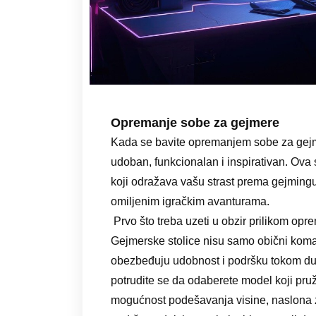
Opremanje sobe za gejmere
Kada se bavite opremanjem sobe za gejmere
udoban, funkcionalan i inspirativan. Ova 
koji odražava vašu strast prema gejming
omiljenim igračkim avanturama.
Prvo što treba uzeti u obzir prilikom o
Gejmerske stolice nisu samo obični komad
obezbeđuju udobnost i podršku tokom dugi
potrudite se da odaberete model koji pru
mogućnost podešavanja visine, naslona z