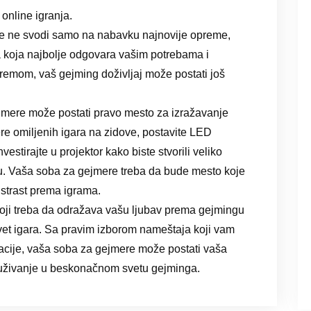
online igranja.
se ne svodi samo na nabavku najnovije opreme,
 koja najbolje odgovara vašim potrebama i
emom, vaš gejming doživljaj može postati još
ejmere može postati pravo mesto za izražavanje
re omiljenih igara na zidove, postavite LED
vestirajte u projektor kako biste stvorili veliko
idu. Vaša soba za gejmere treba da bude mesto koje
i strast prema igrama.
ji treba da odražava vašu ljubav prema gejmingu
vet igara. Sa pravim izborom nameštaja koji vam
acije, vaša soba za gejmere može postati vaša
i uživanje u beskonačnom svetu gejminga.