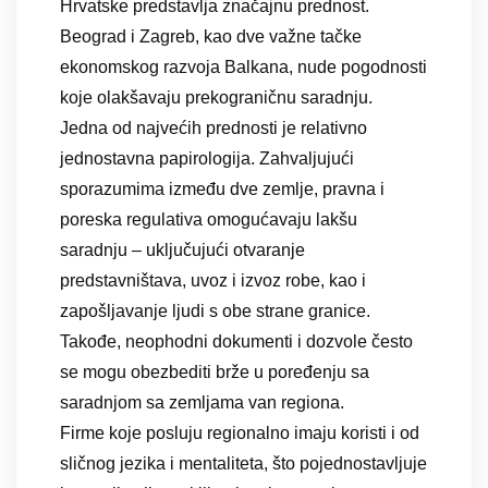
Hrvatske predstavlja značajnu prednost.
Beograd i Zagreb, kao dve važne tačke
ekonomskog razvoja Balkana, nude pogodnosti
koje olakšavaju prekograničnu saradnju.
Jedna od najvećih prednosti je relativno
jednostavna papirologija. Zahvaljujući
sporazumima između dve zemlje, pravna i
poreska regulativa omogućavaju lakšu
saradnju – uključujući otvaranje
predstavništava, uvoz i izvoz robe, kao i
zapošljavanje ljudi s obe strane granice.
Takođe, neophodni dokumenti i dozvole često
se mogu obezbediti brže u poređenju sa
saradnjom sa zemljama van regiona.
Firme koje posluju regionalno imaju koristi i od
sličnog jezika i mentaliteta, što pojednostavljuje