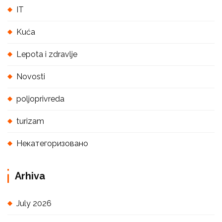
IT
Kuća
Lepota i zdravlje
Novosti
poljoprivreda
turizam
Некатегоризовано
Arhiva
July 2026