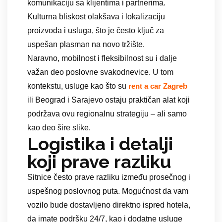
komunikaciju sa klijentima i partnerima.
Kulturna bliskost olakšava i lokalizaciju
proizvoda i usluga, što je često ključ za
uspešan plasman na novo tržište.
Naravno, mobilnost i fleksibilnost su i dalje
važan deo poslovne svakodnevice. U tom
kontekstu, usluge kao što su
rent a car Zagreb
ili Beograd i Sarajevo ostaju praktičan alat koji
podržava ovu regionalnu strategiju – ali samo
kao deo šire slike.
Logistika i detalji
koji prave razliku
Sitnice često prave razliku između prosečnog i
uspešnog poslovnog puta. Mogućnost da vam
vozilo bude dostavljeno direktno ispred hotela,
da imate podršku 24/7, kao i dodatne usluge