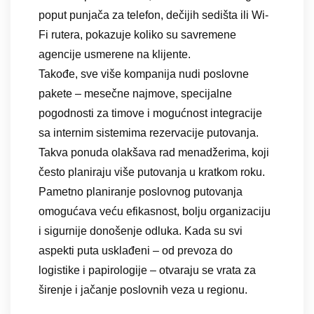
poput punjača za telefon, dečijih sedišta ili Wi-
Fi rutera, pokazuje koliko su savremene
agencije usmerene na klijente.
Takođe, sve više kompanija nudi poslovne
pakete – mesečne najmove, specijalne
pogodnosti za timove i mogućnost integracije
sa internim sistemima rezervacije putovanja.
Takva ponuda olakšava rad menadžerima, koji
često planiraju više putovanja u kratkom roku.
Pametno planiranje poslovnog putovanja
omogućava veću efikasnost, bolju organizaciju
i sigurnije donošenje odluka. Kada su svi
aspekti puta usklađeni – od prevoza do
logistike i papirologije – otvaraju se vrata za
širenje i jačanje poslovnih veza u regionu.