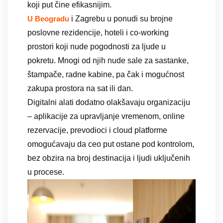
koji put čine efikasnijim.
i Zagrebu u ponudi su brojne
U Beogradu
poslovne rezidencije, hoteli i co-working
prostori koji nude pogodnosti za ljude u
pokretu. Mnogi od njih nude sale za sastanke,
štampače, radne kabine, pa čak i mogućnost
zakupa prostora na sat ili dan.
Digitalni alati dodatno olakšavaju organizaciju
– aplikacije za upravljanje vremenom, online
rezervacije, prevodioci i cloud platforme
omogućavaju da ceo put ostane pod kontrolom,
bez obzira na broj destinacija i ljudi uključenih
u procese.