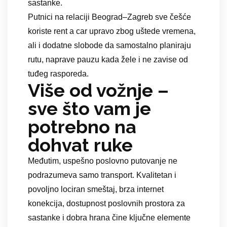
sastanke.
Putnici na relaciji Beograd–Zagreb sve češće
koriste rent a car upravo zbog uštede vremena,
ali i dodatne slobode da samostalno planiraju
rutu, naprave pauzu kada žele i ne zavise od
tuđeg rasporeda.
Više od vožnje –
sve što vam je
potrebno na
dohvat ruke
Međutim, uspešno poslovno putovanje ne
podrazumeva samo transport. Kvalitetan i
povoljno lociran smeštaj, brza internet
konekcija, dostupnost poslovnih prostora za
sastanke i dobra hrana čine ključne elemente