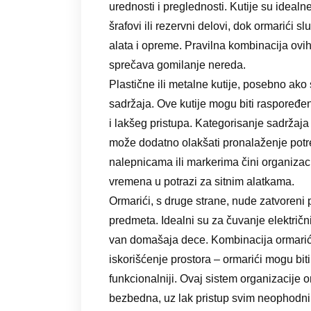
urednosti i preglednosti. Kutije su idealn
šrafovi ili rezervni delovi, dok ormarići 
alata i opreme. Pravilna kombinacija ov
sprečava gomilanje nereda.
Plastične ili metalne kutije, posebno ak
sadržaja. Ove kutije mogu biti raspoređ
i lakšeg pristupa. Kategorisanje sadržaja 
može dodatno olakšati pronalaženje potre
nalepnicama ili markerima čini organizaci
vremena u potrazi za sitnim alatkama.
Ormarići, s druge strane, nude zatvoreni 
predmeta. Idealni su za čuvanje električni
van domašaja dece. Kombinacija ormari
iskorišćenje prostora – ormarići mogu biti
funkcionalniji. Ovaj sistem organizacij
bezbedna, uz lak pristup svim neophodni