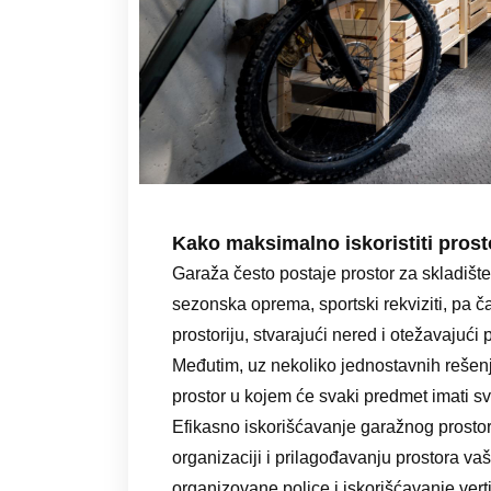
Kako maksimalno iskoristiti prost
Garaža često postaje prostor za skladište
sezonska oprema, sportski rekviziti, pa č
prostoriju, stvarajući nered i otežavajući
Međutim, uz nekoliko jednostavnih rešen
prostor u kojem će svaki predmet imati s
Efikasno iskorišćavanje garažnog prostor
organizaciji i prilagođavanju prostora va
organizovane police i iskorišćavanje ver