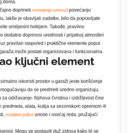
eg doma.
čajno doprineti
i povećanju
smanjenju stresa
, lakše je obavljati zadatke, bilo da popravljate
avite omiljenim hobijem. Takođe, pravilno
o dodatno doprinosi urednosti i prijatnoj atmosferi
, uz pravilan raspored i praktične elemente poput
a garaža može postati organizovana i funkcionalna.
ao ključni element
imalno iskoristi prostor u garaži jeste korišćenje
 omogućavaju da se predmeti uredno organizuju,
 za održavanje. Njihova čvrstina i izdržljivost čine
ih predmeta, alata, kutija sa sezonskom opremom ili
ti,
unose i osećaj reda, pružajući
metalne police
ranost. Mogu se postaviti duž zidova kako bi se