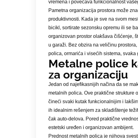
vremena i povećava funkcionalnost vaš
Pametna organizacija prostora može zna
produktivnosti. Kada je sve na svom mestu
bicikl, sortirate sezonsku opremu ili se b
organizovan prostor olakšava čišćenje, št
u garaži. Bez obzira na veličinu prostora
polica, ormarića i visećih sistema, svak
Metalne police k
za organizaciju
Jedan od najefikasnijih načina da se maks
metalnih polica. Ove praktične strukture
čineći svaki kutak funkcionalnijim i lakšim
ih idealnim rešenjem za skladištenje tež
čak auto-delova. Pored praktične vrednos
estetski uređen i organizovan ambijent.
Prednost metalnih polica je njihova svest