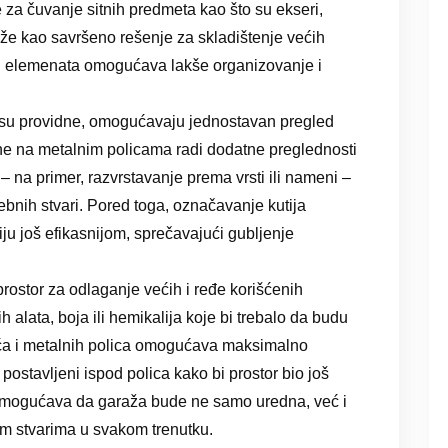
e za čuvanje sitnih predmeta kao što su ekseri,
služe kao savršeno rešenje za skladištenje većih
ih elemenata omogućava lakše organizovanje i
o su providne, omogućavaju jednostavan pregled
ene na metalnim policama radi dodatne preglednosti
– na primer, razvrstavanje prema vrsti ili nameni –
bnih stvari. Pored toga, označavanje kutija
ju još efikasnijom, sprečavajući gubljenje
prostor za odlaganje većih i ređe korišćenih
h alata, boja ili hemikalija koje bi trebalo da budu
ća i metalnih polica omogućava maksimalno
 postavljeni ispod polica kako bi prostor bio još
e omogućava da garaža bude ne samo uredna, već i
m stvarima u svakom trenutku.