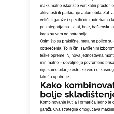
maksimalno iskoristio vertikalni prostor, 
aktivnosti ili parkiranje automobila. Zah
veličini garaže i specifičnim potrebama 
po kategorijama – alat, boje, baštensku 
kada su vam najpotrebnije.
Osim što su praktične, metalne police su 
opterećenja. To ih čini savršenim izborom
teške opreme. Njihova jednostavna mont
minimalno – dovoljno je povremeno brisan
nije samo pitanje estetike već i efikasno
lakoću upotrebe.
Kako kombinovati
bolje skladištenj
Kombinovanje kutija i ormarića jedno je o
garaži. Ova strategija omogućava maksim