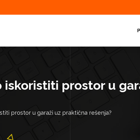
P
skoristiti prostor u gar
titi prostor u garaži uz praktična rešenja?