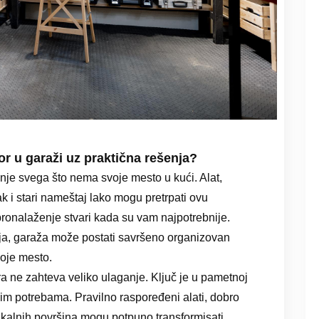
or u garaži uz praktična rešenja?
nje svega što nema svoje mesto u kući. Alat,
ak i stari nameštaj lako mogu pretrpati ovu
 pronalaženje stvari kada su vam najpotrebnije.
ja, garaža može postati savršeno organizovan
voje mesto.
a ne zahteva veliko ulaganje. Ključ je u pametnoj
šim potrebama. Pravilno raspoređeni alati, dobro
tikalnih površina mogu potpuno transformisati