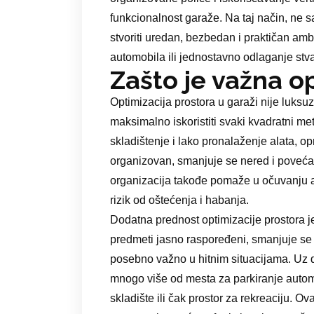
funkcionalnost garaže. Na taj način, ne s
stvoriti uredan, bezbedan i praktičan ambi
automobila ili jednostavno odlaganje stva
Zašto je važna o
Optimizacija prostora u garaži nije luksu
maksimalno iskoristiti svaki kvadratni 
skladištenje i lako pronalaženje alata, o
organizovan, smanjuje se nered i povećav
organizacija takođe pomaže u očuvanju al
rizik od oštećenja i habanja.
Dodatna prednost optimizacije prostora je
predmeti jasno raspoređeni, smanjuje se v
posebno važno u hitnim situacijama. Uz 
mnogo više od mesta za parkiranje autom
skladište ili čak prostor za rekreaciju. O