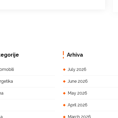
egorije
Arhiva
omobili
July 2026
rgetika
June 2026
na
May 2026
April 2026
ća
March 2026