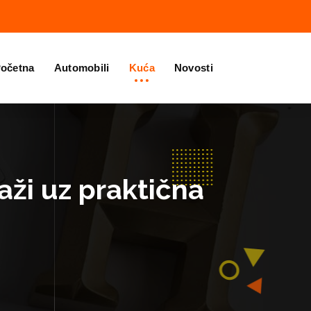
očetna
Automobili
Kuća
Novosti
aži uz praktična