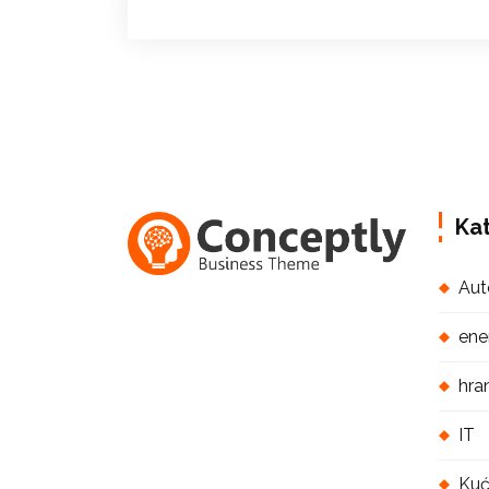
Kat
Aut
ene
hra
IT
Ku