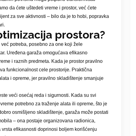
amo da ćete uštedeti vreme i prostor, već ćete
jent za sve aktivnosti – bilo da je to hobi, popravka
ri.
ptimizacija prostora?
z već potreba, posebno za one koji žele
metar. Uređena garaža omogućava efikasno
preme i raznih predmeta. Kada je prostor pravilno
a funkcionalnost cele prostorije. Praktična
ata i opreme, jer pravilno skladištenje smanjuje
ste veći osećaj reda i sigurnosti. Kada su svi
reme potrebno za traženje alata ili opreme, što je
dobro osmišljeno skladištenje, garaža može postati
obila – ona postaje organizovana radionica,
va vrsta efikasnosti doprinosi boljem korišćenju