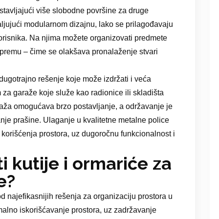
ostavljajući više slobodne površine za druge
valjujući modularnom dizajnu, lako se prilagođavaju
korisnika. Na njima možete organizovati predmete
opremu – čime se olakšava pronalaženje stvari
dugotrajno rešenje koje može izdržati i veća
 za garaže koje služe kao radionice ili skladišta
aža omogućava brzo postavljanje, a održavanje je
je prašine. Ulaganje u kvalitetne metalne police
g korišćenja prostora, uz dugoročnu funkcionalnost i
 kutije i ormariće za
e?
d najefikasnijih rešenja za organizaciju prostora u
alno iskorišćavanje prostora, uz zadržavanje