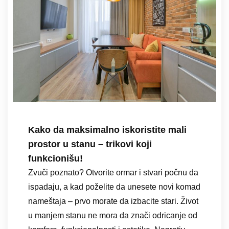
Kako da maksimalno iskoristite mali
prostor u stanu – trikovi koji
funkcionišu!
Zvuči poznato? Otvorite ormar i stvari počnu da
ispadaju, a kad poželite da unesete novi komad
nameštaja – prvo morate da izbacite stari. Život
u manjem stanu ne mora da znači odricanje od