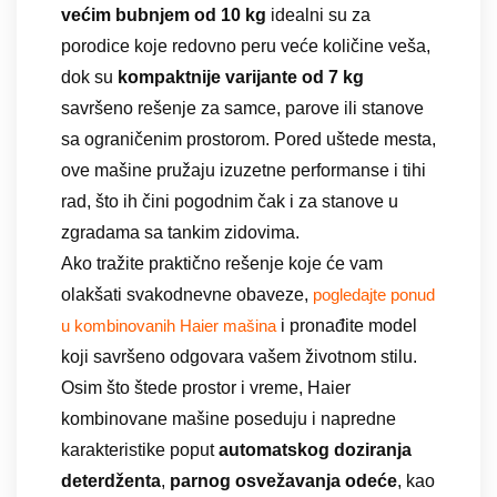
većim bubnjem od 10 kg
idealni su za
porodice koje redovno peru veće količine veša,
dok su
kompaktnije varijante od 7 kg
savršeno rešenje za samce, parove ili stanove
sa ograničenim prostorom. Pored uštede mesta,
ove mašine pružaju izuzetne performanse i tihi
rad, što ih čini pogodnim čak i za stanove u
zgradama sa tankim zidovima.
Ako tražite praktično rešenje koje će vam
olakšati svakodnevne obaveze,
pogledajte ponud
i pronađite model
u kombinovanih Haier mašina
koji savršeno odgovara vašem životnom stilu.
Osim što štede prostor i vreme, Haier
kombinovane mašine poseduju i napredne
karakteristike poput
automatskog doziranja
deterdženta
,
parnog osvežavanja odeće
, kao