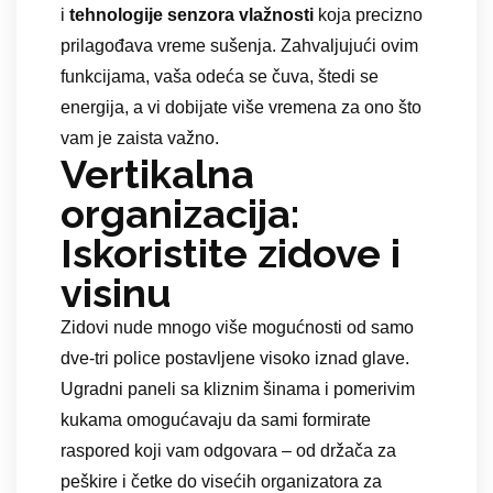
i
tehnologije senzora vlažnosti
koja precizno
prilagođava vreme sušenja. Zahvaljujući ovim
funkcijama, vaša odeća se čuva, štedi se
energija, a vi dobijate više vremena za ono što
vam je zaista važno.
Vertikalna
organizacija:
Iskoristite zidove i
visinu
Zidovi nude mnogo više mogućnosti od samo
dve-tri police postavljene visoko iznad glave.
Ugradni paneli sa kliznim šinama i pomerivim
kukama omogućavaju da sami formirate
raspored koji vam odgovara – od držača za
peškire i četke do visećih organizatora za