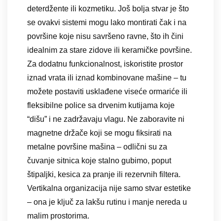
deterdžente ili kozmetiku. Još bolja stvar je što
se ovakvi sistemi mogu lako montirati čak i na
površine koje nisu savršeno ravne, što ih čini
idealnim za stare zidove ili keramičke površine.
Za dodatnu funkcionalnost, iskoristite prostor
iznad vrata ili iznad kombinovane mašine – tu
možete postaviti usklađene viseće ormariće ili
fleksibilne police sa drvenim kutijama koje
“dišu” i ne zadržavaju vlagu. Ne zaboravite ni
magnetne držače koji se mogu fiksirati na
metalne površine mašina – odlični su za
čuvanje sitnica koje stalno gubimo, poput
štipaljki, kesica za pranje ili rezervnih filtera.
Vertikalna organizacija nije samo stvar estetike
– ona je ključ za lakšu rutinu i manje nereda u
malim prostorima.