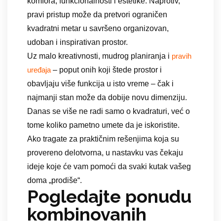
komfora, funkcionalnosti i estetike. Naprotiv,
pravi pristup može da pretvori ograničen
kvadratni metar u savršeno organizovan,
udoban i inspirativan prostor.
Uz malo kreativnosti, mudrog planiranja i
pravih
– poput onih koji štede prostor i
uređaja
obavljaju više funkcija u isto vreme – čak i
najmanji stan može da dobije novu dimenziju.
Danas se više ne radi samo o kvadraturi, već o
tome koliko pametno umete da je iskoristite.
Ako tragate za praktičnim rešenjima koja su
provereno delotvorna, u nastavku vas čekaju
ideje koje će vam pomoći da svaki kutak vašeg
doma „prodiše“.
​​Pogledajte ponudu
kombinovanih