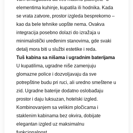
elementima kuhinje, kupatila ili hodnika. Kada
se vrata zatvore, prostor izgleda besprekorno –
kao da bele tehnike uopšte nema. Ovakva
integracija posebno dolazi do izražaja u
minimalistički uređenim stanovima, gde svaki
detalj mora biti u službi estetike i reda.
Tuš kabina sa nišama i ugradnim baterijama
U kupatilima, ugradne niše zamenjuju
glomazne police i dozvoljavaju da sve
potrepštine budu pri ruci, ali uredno smeštene u
zid. Ugradne baterije dodatno oslobađaju
prostor i daju luksuzan, hotelski izgled.
Kombinovanjem sa velikim pločicama i
staklenim kabinama bez okvira, dobijate
elegantan izgled uz maksimalnu
funkcionalnost.