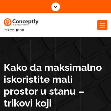
S
k
i
p
t
Poslovni portal
o
c
o
n
t
e
Kako da maksimalno
n
t
iskoristite mali
prostor u stanu –
trikovi koji