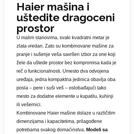
Haier mašina i
uštedite dragoceni
prostor
U malim stanovima, svaki kvadratni metar je
zlata vredan. Zato su kombinovane mašine za
pranje i sušenje veša savršen izbor za one koji
žele da uštede prostor bez kompromisa kada je
reč o funkcionalnosti. Umesto dva odvojena
uređaja, jedna kompaktna jedinica obavlja oba
posla – pere i suši veš – oslobađajući tako
mesto za dodatne elemente u kupatilu, kuhinji
ili vešernici.
Kombinovane Haier mašine dolaze u različitim
dimenzijama i kapacitetima, prilagođene
potrebama svakog domaćinstva.
Modeli sa