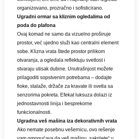
organizovano, prozračno i sofisticirano.
Ugradni ormar sa kliznim ogledalima od
poda do plafona
Ovaj komad ne samo da vizuelno proširuje
prostor, već ujedno služi kao centralni element
sobe. Klizna vrata štede prostor prilikom
otvaranja, a ogledala reflektuju svetlost i
stvaraju utisak dubine. Unutrašnjost možete
prilagoditi sopstvenim potrebama – dodajte
fioke, stalaže, držače za kravate ili svetla sa
senzorima pokreta. Efekat luksuza dolazi iz
jednostavnosti linija i besprekorne
funkcionalnosti.
Ugradna veš mašina iza dekorativnih vrata
Ako nemate posebnu vešernicu, ovo rešenje
vam omogućava da veš mašinu „sakrijete“ u