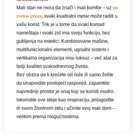
Mali stan ne mora da znači i mali komfor – uz
pa
, svaki kvadratni metar može raditi u
metne izbore
vašu korist. Trik je u tome da svaki komad
nameštaja i svaki zid ima svoju funkciju, bez
gubljenja na estetici. Kombinovane mašine,
multifunkcionalni elementi, ugradni sistemi i
vertikalna organizacija nisu luksuz – već alat za
bolji kvalitet svakodnevnog života.
Bez obzira da li krećete od nule ili samo želite
da unapredite postojeći raspored, zapamtite:
najvredniji prostor je onaj koji se koristi mudro.
Iskoristite ove ideje kao inspiraciju, prilagodite
ih svom životnom stilu i učinite svoj mali dom –
velikim prema mogućnostima.