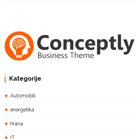
Kategorije
Automobili
energetika
hrana
IT