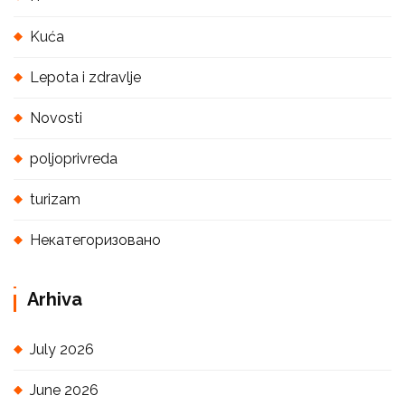
Kuća
Lepota i zdravlje
Novosti
poljoprivreda
turizam
Некатегоризовано
Arhiva
July 2026
June 2026