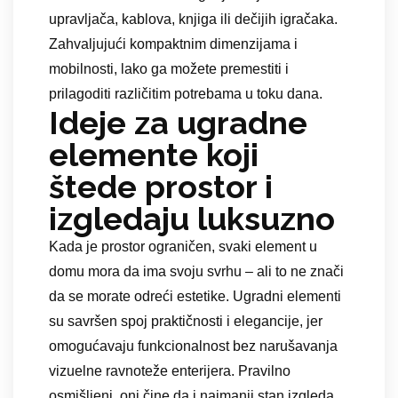
upravljača, kablova, knjiga ili dečijih igračaka.
Zahvaljujući kompaktnim dimenzijama i
mobilnosti, lako ga možete premestiti i
prilagoditi različitim potrebama u toku dana.
Ideje za ugradne
elemente koji
štede prostor i
izgledaju luksuzno
Kada je prostor ograničen, svaki element u
domu mora da ima svoju svrhu – ali to ne znači
da se morate odreći estetike. Ugradni elementi
su savršen spoj praktičnosti i elegancije, jer
omogućavaju funkcionalnost bez narušavanja
vizuelne ravnoteže enterijera. Pravilno
osmišljeni, oni čine da i najmanji stan izgleda