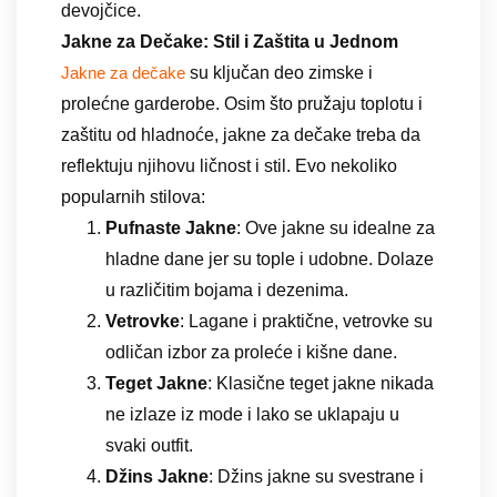
devojčice.
Jakne za Dečake: Stil i Zaštita u Jednom
su ključan deo zimske i
Jakne za dečake
prolećne garderobe. Osim što pružaju toplotu i
zaštitu od hladnoće, jakne za dečake treba da
reflektuju njihovu ličnost i stil. Evo nekoliko
popularnih stilova:
Pufnaste Jakne
: Ove jakne su idealne za
hladne dane jer su tople i udobne. Dolaze
u različitim bojama i dezenima.
Vetrovke
: Lagane i praktične, vetrovke su
odličan izbor za proleće i kišne dane.
Teget Jakne
: Klasične teget jakne nikada
ne izlaze iz mode i lako se uklapaju u
svaki outfit.
Džins Jakne
: Džins jakne su svestrane i