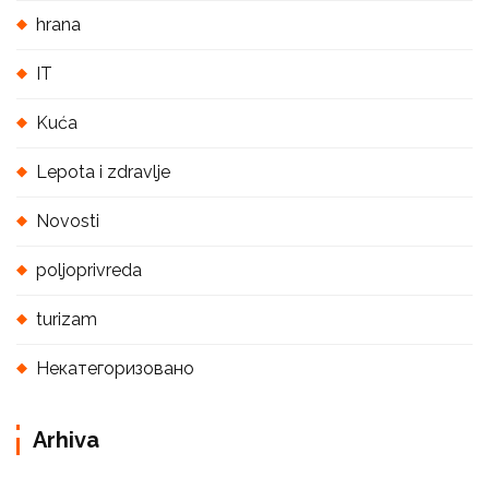
hrana
IT
Kuća
Lepota i zdravlje
Novosti
poljoprivreda
turizam
Некатегоризовано
Arhiva