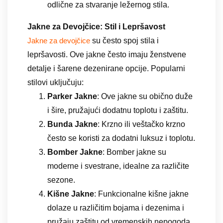
odlične za stvaranje ležernog stila.
Jakne za Devojčice: Stil i Lepršavost
su često spoj stila i
Jakne za devojčice
lepršavosti. Ove jakne često imaju ženstvene
detalje i šarene dezenirane opcije. Popularni
stilovi uključuju:
Parker Jakne
: Ove jakne su obično duže
i šire, pružajući dodatnu toplotu i zaštitu.
Bunda Jakne
: Krzno ili veštačko krzno
često se koristi za dodatni luksuz i toplotu.
Bomber Jakne
: Bomber jakne su
moderne i svestrane, idealne za različite
sezone.
Kišne Jakne
: Funkcionalne kišne jakne
dolaze u različitim bojama i dezenima i
pružaju zaštitu od vremenskih nepogoda.