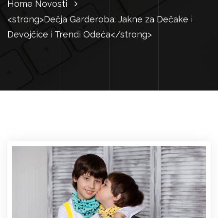
Home
Novosti
<strong>Dečja Garderoba: Jakne za Dečake i
Devojčice i Trendi Odeća</strong>