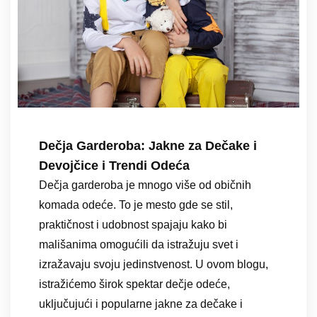
Dečja Garderoba: Jakne za Dečake i
Devojčice i Trendi Odeća
Dečja garderoba je mnogo više od običnih
komada odeće. To je mesto gde se stil,
praktičnost i udobnost spajaju kako bi
mališanima omogućili da istražuju svet i
izražavaju svoju jedinstvenost. U ovom blogu,
istražićemo širok spektar dečje odeće,
uključujući i popularne jakne za dečake i