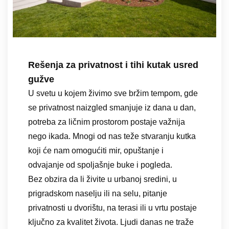
Rešenja za privatnost i tihi kutak usred
gužve
U svetu u kojem živimo sve bržim tempom, gde
se privatnost naizgled smanjuje iz dana u dan,
potreba za ličnim prostorom postaje važnija
nego ikada. Mnogi od nas teže stvaranju kutka
koji će nam omogućiti mir, opuštanje i
odvajanje od spoljašnje buke i pogleda.
Bez obzira da li živite u urbanoj sredini, u
prigradskom naselju ili na selu, pitanje
privatnosti u dvorištu, na terasi ili u vrtu postaje
ključno za kvalitet života. Ljudi danas ne traže