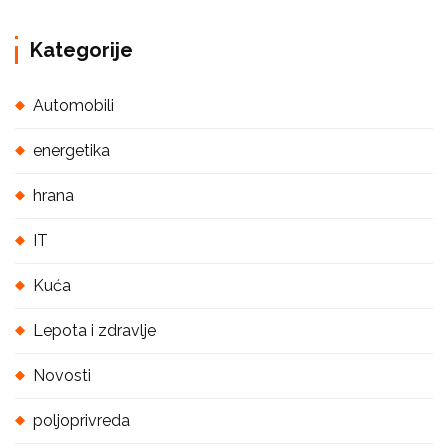
Kategorije
Automobili
energetika
hrana
IT
Kuća
Lepota i zdravlje
Novosti
poljoprivreda