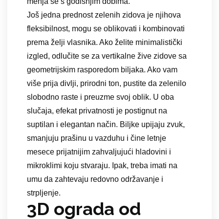
menja se s godišnjim dobima.
Još jedna prednost zelenih zidova je njihova
fleksibilnost, mogu se oblikovati i kombinovati
prema želji vlasnika. Ako želite minimalistički
izgled, odlučite se za vertikalne žive zidove sa
geometrijskim rasporedom biljaka. Ako vam
više prija divlji, prirodni ton, pustite da zelenilo
slobodno raste i preuzme svoj oblik. U oba
slučaja, efekat privatnosti je postignut na
suptilan i elegantan način. Biljke upijaju zvuk,
smanjuju prašinu u vazduhu i čine letnje
mesece prijatnijim zahvaljujući hladovini i
mikroklimi koju stvaraju. Ipak, treba imati na
umu da zahtevaju redovno održavanje i
strpljenje.
3D ograda od