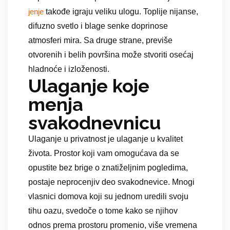
takođe igraju veliku ulogu. Toplije nijanse,
jenje
difuzno svetlo i blage senke doprinose
atmosferi mira. Sa druge strane, previše
otvorenih i belih površina može stvoriti osećaj
hladnoće i izloženosti.
Ulaganje koje
menja
svakodnevnicu
Ulaganje u privatnost je ulaganje u kvalitet
života. Prostor koji vam omogućava da se
opustite bez brige o znatiželjnim pogledima,
postaje neprocenjiv deo svakodnevice. Mnogi
vlasnici domova koji su jednom uredili svoju
tihu oazu, svedoče o tome kako se njihov
odnos prema prostoru promenio, više vremena