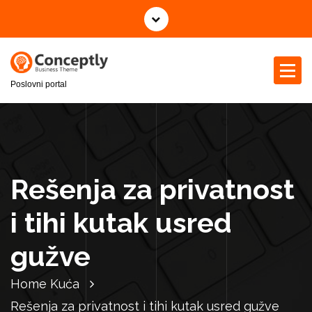
S
k
i
p
t
Poslovni portal
o
c
o
n
t
e
Rešenja za privatnost
n
t
i tihi kutak usred
gužve
Home
Kuća
Rešenja za privatnost i tihi kutak usred gužve