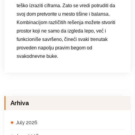
teško izraziti ciframa. Zato se vredi potruditi da
svoj dom pretvorite u mesto tišine i balansa.
Kombinacijom različitih rešenja možete stvoriti
prostor koji ne samo da izgleda lepo, već i
funkcioniše savršeno, čineći svaki trenutak
proveden napolju pravim begom od
svakodnevne buke.
Arhiva
July 2026