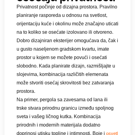
Privatnost počinje od dizajna prostora. Pravilno
planiranje rasporeda u odnosu na svetlost,
orijentaciju kuće i okolinu može značajno uticati
na to koliko se osećate izolovano ili otvoreno.
Dobro dizajniran eksterijer omogućava da, čak i
u gusto naseljenom gradskom kvartu, imate
prostor u kojem se možete povući i osećati
slobodno. Kada planirate dizajn, razmišljajte u
slojevima, kombinacija različitih elemenata
može stvoriti osećaj skrovitosti bez zatvaranja
prostora.
Na primer, pergola sa zavesama od lana ili
trske stvara prirodnu granicu između spoljnog
sveta i vašeg ličnog kutka. Kombinacija
prirodnih i modernih materijala dodatno
doprinosi utisku topline i intimnosti. Boje i
osvetl