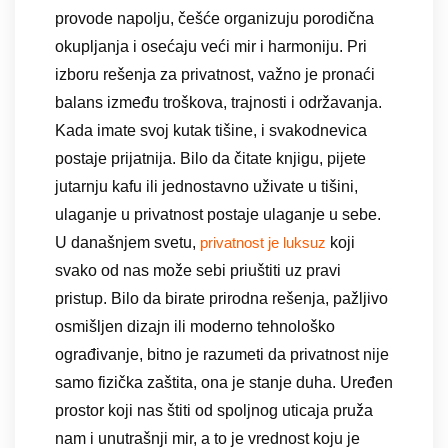
provode napolju, češće organizuju porodična
okupljanja i osećaju veći mir i harmoniju. Pri
izboru rešenja za privatnost, važno je pronaći
balans između troškova, trajnosti i održavanja.
Kada imate svoj kutak tišine, i svakodnevica
postaje prijatnija. Bilo da čitate knjigu, pijete
jutarnju kafu ili jednostavno uživate u tišini,
ulaganje u privatnost postaje ulaganje u sebe.
U današnjem svetu,
koji
privatnost je luksuz
svako od nas može sebi priuštiti uz pravi
pristup. Bilo da birate prirodna rešenja, pažljivo
osmišljen dizajn ili moderno tehnološko
ograđivanje, bitno je razumeti da privatnost nije
samo fizička zaštita, ona je stanje duha. Uređen
prostor koji nas štiti od spoljnog uticaja pruža
nam i unutrašnji mir, a to je vrednost koju je