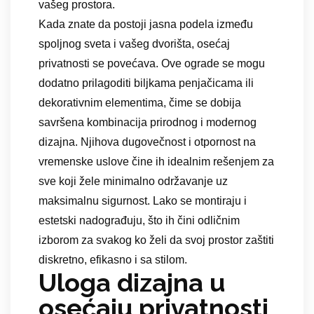
vašeg prostora.
Kada znate da postoji jasna podela između
spoljnog sveta i vašeg dvorišta, osećaj
privatnosti se povećava. Ove ograde se mogu
dodatno prilagoditi biljkama penjačicama ili
dekorativnim elementima, čime se dobija
savršena kombinacija prirodnog i modernog
dizajna. Njihova dugovečnost i otpornost na
vremenske uslove čine ih idealnim rešenjem za
sve koji žele minimalno održavanje uz
maksimalnu sigurnost. Lako se montiraju i
estetski nadograđuju, što ih čini odličnim
izborom za svakog ko želi da svoj prostor zaštiti
diskretno, efikasno i sa stilom.
Uloga dizajna u
osećaju privatnosti