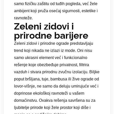
samo fizičku zaštitu od tuđih pogleda, već žele
ambijent koji pruža osećaj sigurnosti, estetike i
ravnoteže.
Zeleni zidovi i
prirodne barijere
Zeleni zidovi i prirodne ograde predstavljaju
trend koji nikada ne izlazi iz mode. Oni nisu
samo ukrasni element već i funkcionalno
rešenje koje obezbeđuje privatnost, filtrira
vazduh i stvara prirodnu zvučnu izolaciju. Biljke
poput bršljana, tuje, bambusa ili žive ograde od
lovor-višnje, ne samo da deluju umirujuće već i
doprinose ekološkoj ravnoteži u vašem
domaćinstvu. Ovakva rešenja savršena su za
ljubitelje prirode koji žele prostor koji diše i