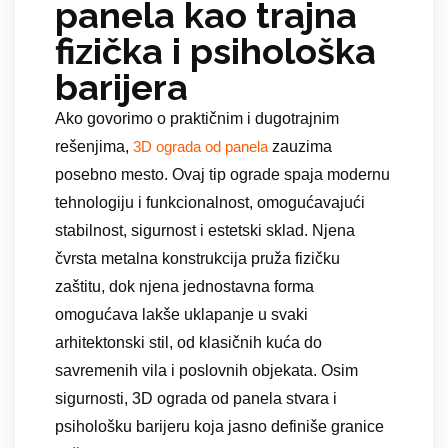
panela kao trajna
fizička i psihološka
barijera
Ako govorimo o praktičnim i dugotrajnim
rešenjima,
zauzima
3D ograda od panela
posebno mesto. Ovaj tip ograde spaja modernu
tehnologiju i funkcionalnost, omogućavajući
stabilnost, sigurnost i estetski sklad. Njena
čvrsta metalna konstrukcija pruža fizičku
zaštitu, dok njena jednostavna forma
omogućava lakše uklapanje u svaki
arhitektonski stil, od klasičnih kuća do
savremenih vila i poslovnih objekata. Osim
sigurnosti, 3D ograda od panela stvara i
psihološku barijeru koja jasno definiše granice