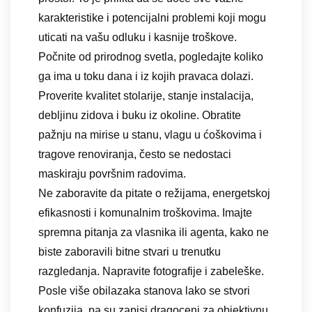
karakteristike i potencijalni problemi koji mogu
uticati na vašu odluku i kasnije troškove.
Počnite od prirodnog svetla, pogledajte koliko
ga ima u toku dana i iz kojih pravaca dolazi.
Proverite kvalitet stolarije, stanje instalacija,
debljinu zidova i buku iz okoline. Obratite
pažnju na mirise u stanu, vlagu u ćoškovima i
tragove renoviranja, često se nedostaci
maskiraju površnim radovima.
Ne zaboravite da pitate o režijama, energetskoj
efikasnosti i komunalnim troškovima. Imajte
spremna pitanja za vlasnika ili agenta, kako ne
biste zaboravili bitne stvari u trenutku
razgledanja. Napravite fotografije i zabeleške.
Posle više obilazaka stanova lako se stvori
konfuzija, pa su zapisi dragoceni za objektivnu