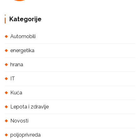
Kategorije
Automobili
energetika
hrana
IT
Kuća
Lepota i zdravlje
Novosti
poljoprivreda