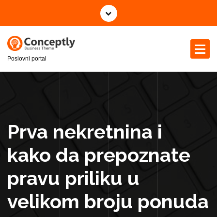
S
k
i
p
t
Poslovni portal
o
c
o
n
t
e
Prva nekretnina i
n
t
kako da prepoznate
pravu priliku u
velikom broju ponuda