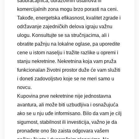
saobraćajnica, obrazovnih ustanova ili
komercijalnih zona mogu brzo porasti na ceni.
Takođe, energetska efikasnost, kvalitet zgrade i
održavanje zajedničkih delova igraju važnu
ulogu. Konsultujte se sa stručnjacima, ali i
obratite pažnju na lokalne oglase, pa uporedite
cene u istom naselju i tražite razlike u opremi i
stanju nekretnine. Nekretnina koja vam pruža
funkcionalan životni prostor duže će vam služiti
i doneti zadovoljstvo koje se ne meri samo u
novcu.
Kupovina prve nekretnine nije jednostavna
avantura, ali može biti uzbudljiva i osnažujuća
ako se u nju uđe informisano. Bilo da vam je cilj
sigurnost, stabilnost ili investicija, važno je da
pronađete ono što zaista odgovara vašem