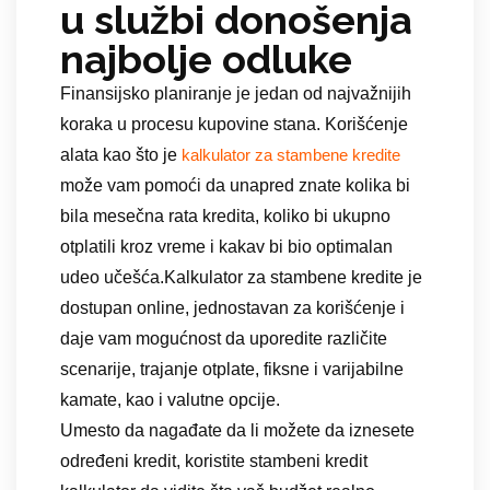
u službi donošenja
najbolje odluke
Finansijsko planiranje je jedan od najvažnijih
koraka u procesu kupovine stana. Korišćenje
alata kao što je
kalkulator za stambene kredite
može vam pomoći da unapred znate kolika bi
bila mesečna rata kredita, koliko bi ukupno
otplatili kroz vreme i kakav bi bio optimalan
udeo učešća.Kalkulator za stambene kredite je
dostupan online, jednostavan za korišćenje i
daje vam mogućnost da uporedite različite
scenarije, trajanje otplate, fiksne i varijabilne
kamate, kao i valutne opcije.
Umesto da nagađate da li možete da iznesete
određeni kredit, koristite stambeni kredit