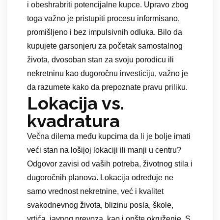
i obeshrabriti potencijalne kupce. Upravo zbog
toga važno je pristupiti procesu informisano,
promišljeno i bez impulsivnih odluka. Bilo da
kupujete garsonjeru za početak samostalnog
života, dvosoban stan za svoju porodicu ili
nekretninu kao dugoročnu investiciju, važno je
da razumete kako da prepoznate pravu priliku.
Lokacija vs.
kvadratura
Večna dilema među kupcima da li je bolje imati
veći stan na lošijoj lokaciji ili manji u centru?
Odgovor zavisi od vaših potreba, životnog stila i
dugoročnih planova. Lokacija određuje ne
samo vrednost nekretnine, već i kvalitet
svakodnevnog života, blizinu posla, škole,
vrtića, javnog prevoza, kao i opšte okruženje. S