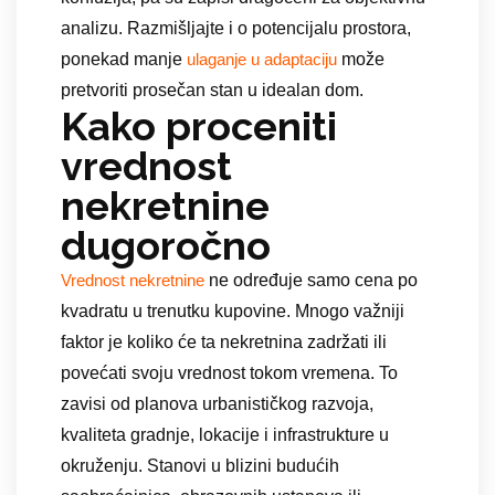
analizu. Razmišljajte i o potencijalu prostora,
ponekad manje
može
ulaganje u adaptaciju
pretvoriti prosečan stan u idealan dom.
Kako proceniti
vrednost
nekretnine
dugoročno
ne određuje samo cena po
Vrednost nekretnine
kvadratu u trenutku kupovine. Mnogo važniji
faktor je koliko će ta nekretnina zadržati ili
povećati svoju vrednost tokom vremena. To
zavisi od planova urbanističkog razvoja,
kvaliteta gradnje, lokacije i infrastrukture u
okruženju. Stanovi u blizini budućih