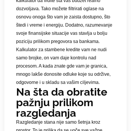
kalkulator da vidite šta vaš budžet realno
dozvoljava. Tako možete filtrirati oglase na
osnovu onoga što vam je zaista dostupno, što
štedi i vreme i energiju. Dodatno, razumevanje
svoje finansijske situacije vas stavlja u bolju
poziciju prilikom pregovora sa bankama.
Kalkulator za stambene kredite vam ne nudi
samo brojke, on vam daje kontrolu nad
procesom. A kada znate gde vam je granica,
mnogo lakše donosite odluke koje su održive,
odgovorne i u skladu sa vašim ciljevima.
Na šta da obratite
pažnju prilikom
razgledanja
Razgledanje stana nije samo šetnja kroz
prostor. To je prilika da se uoče sve važne