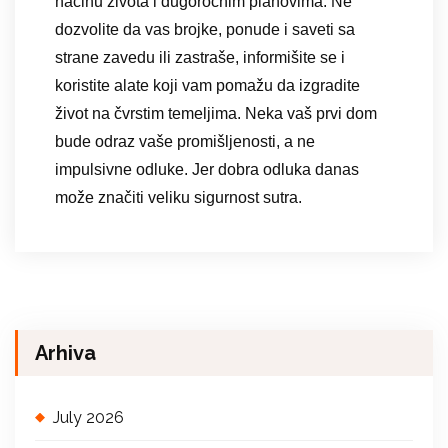
načinu života i dugoročnim planovima. Ne
dozvolite da vas brojke, ponude i saveti sa
strane zavedu ili zastraše, informišite se i
koristite alate koji vam pomažu da izgradite
život na čvrstim temeljima. Neka vaš prvi dom
bude odraz vaše promišljenosti, a ne
impulsivne odluke. Jer dobra odluka danas
može značiti veliku sigurnost sutra.
Arhiva
July 2026