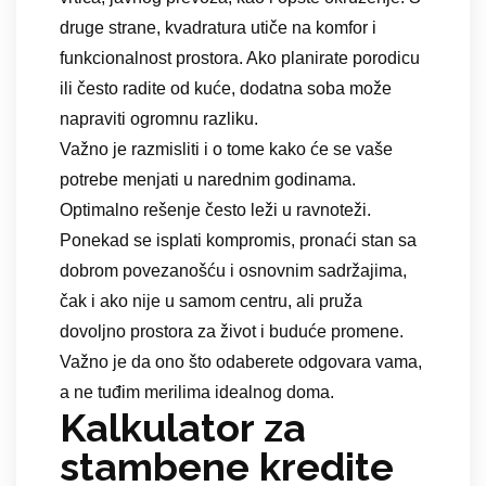
druge strane, kvadratura utiče na komfor i
funkcionalnost prostora. Ako planirate porodicu
ili često radite od kuće, dodatna soba može
napraviti ogromnu razliku.
Važno je razmisliti i o tome kako će se vaše
potrebe menjati u narednim godinama.
Optimalno rešenje često leži u ravnoteži.
Ponekad se isplati kompromis, pronaći stan sa
dobrom povezanošću i osnovnim sadržajima,
čak i ako nije u samom centru, ali pruža
dovoljno prostora za život i buduće promene.
Važno je da ono što odaberete odgovara vama,
a ne tuđim merilima idealnog doma.
Kalkulator za
stambene kredite