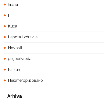
hrana
IT
Kuća
Lepota i zdravlje
Novosti
poljoprivreda
turizam
Некатегоризовано
Arhiva