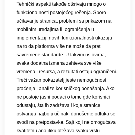
Tehnički aspekti takođe otkrivaju mnogo o
funkcionalnosti postojećeg rešenja. Sporo
učitavanje stranica, problemi sa prikazom na
mobilnim uređajima ili ograničenja u
implementaciji novih funkcionalnosti ukazuju
na to da platforma više ne može da prati
savremene standarde. U takvim uslovima,
svaka dodatna izmena zahteva sve više
vremena i resursa, a rezultati ostaju ograničeni.
Treći važan pokazatelj jeste nemogućnost
praćenja i analize korisničkog ponašanja. Ako
ne postoje jasni podaci o tome gde korisnici
odustaju, šta ih zadržava i koje stranice
ostvaruju najbolji učinak, donošenje odluka se
svodi na pretpostavke. Sajt koji ne omogućava
kvalitetnu analitiku otežava svaku vrstu