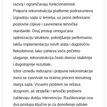
razvoj i ograničavaju funkcionalnosti.
Potpuna rekonstrukcija platforme podrazumeva
izgradnju sajta iz temelja, uz jasno definisane
poslovne ciljeve i savremene tehničke
standarde. Ovaj pristup omogućava
optimizaciju strukture, poboljšanje performansi,
lakšu implementaciju novih alata i dugoročnu
fleksibilnost. Iako zahteva veće početno
ulaganje, rekonstrukcija često donosi stabilnije
i dugotrajnije rezultate.
Izbor između redizajna i potpune rekonstrukcije
mora se zasnivati na realnoj proceni trenutnog
stanja sajta. Vizuelni problem se rešava
dizajnom, ali strateški i tehnički problemi
zahtevaju dublju intervenciju. Razlikovanje ova
dva pristupa ključno je za donošenje odluke