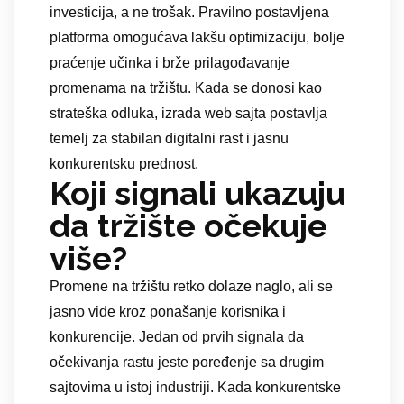
investicija, a ne trošak. Pravilno postavljena
platforma omogućava lakšu optimizaciju, bolje
praćenje učinka i brže prilagođavanje
promenama na tržištu. Kada se donosi kao
strateška odluka, izrada web sajta postavlja
temelj za stabilan digitalni rast i jasnu
konkurentsku prednost.
Koji signali ukazuju
da tržište očekuje
više?
Promene na tržištu retko dolaze naglo, ali se
jasno vide kroz ponašanje korisnika i
konkurencije. Jedan od prvih signala da
očekivanja rastu jeste poređenje sa drugim
sajtovima u istoj industriji. Kada konkurentske