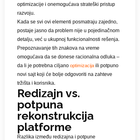
optimizacije i onemogućava strateški pristup
razvoju.
Kada se svi ovi elementi posmatraju zajedno,
postaje jasno da problem nije u pojedinačnom
detalju, već u ukupnoj funkcionalnosti rešenja.
Prepoznavanje tih znakova na vreme
omogućava da se donese racionalna odluka –
da li je potrebna ciljano
ili potpuno
optimizacija
novi sajt koji će bolje odgovoriti na zahteve
tržišta i korisnika.
Redizajn vs.
potpuna
rekonstrukcija
platforme
Razlika između redizajna i potpune