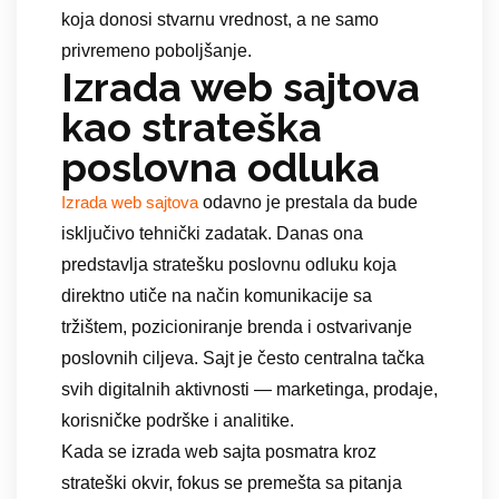
koja donosi stvarnu vrednost, a ne samo
privremeno poboljšanje.
Izrada web sajtova
kao strateška
poslovna odluka
odavno je prestala da bude
Izrada web sajtova
isključivo tehnički zadatak. Danas ona
predstavlja stratešku poslovnu odluku koja
direktno utiče na način komunikacije sa
tržištem, pozicioniranje brenda i ostvarivanje
poslovnih ciljeva. Sajt je često centralna tačka
svih digitalnih aktivnosti — marketinga, prodaje,
korisničke podrške i analitike.
Kada se izrada web sajta posmatra kroz
strateški okvir, fokus se premešta sa pitanja