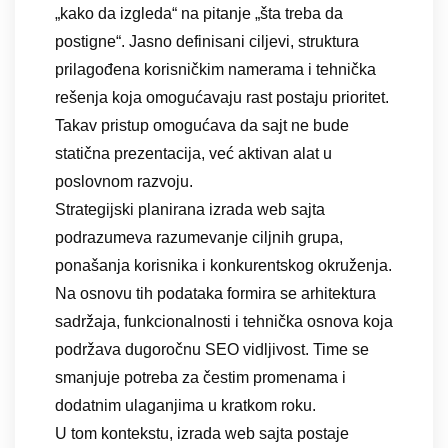
„kako da izgleda“ na pitanje „šta treba da
postigne“. Jasno definisani ciljevi, struktura
prilagođena korisničkim namerama i tehnička
rešenja koja omogućavaju rast postaju prioritet.
Takav pristup omogućava da sajt ne bude
statična prezentacija, već aktivan alat u
poslovnom razvoju.
Strategijski planirana izrada web sajta
podrazumeva razumevanje ciljnih grupa,
ponašanja korisnika i konkurentskog okruženja.
Na osnovu tih podataka formira se arhitektura
sadržaja, funkcionalnosti i tehnička osnova koja
podržava dugoročnu SEO vidljivost. Time se
smanjuje potreba za čestim promenama i
dodatnim ulaganjima u kratkom roku.
U tom kontekstu, izrada web sajta postaje