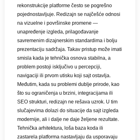
rekonstrukcije platforme često se pogrešno
pojednostavljuje. Redizajn se najčešće odnosi
na vizuelne i površinske promene —
unapređenje izgleda, prilagođavanje
savremenim dizajnerskim standardima i bolju
prezentaciju sadržaja. Takav pristup može imati
smisla kada je tehnička osnova stabilna, a
problem postoji isključivo u percepciji,
navigaciji ili prvom utisku koji sajt ostavlja.
Međutim, kada su problemi dublje prirode, kao
što su ograničenja u brzini, integracijama ili
SEO strukturi, redizajn ne rešava uzrok. U tim
slučajevima dolazi do situacije da sajt izgleda
modernije, ali i dalje ne daje željene rezultate.
Tehnička arhitektura, loša baza koda ili
zastarela platforma nastavljaju da usporavaju