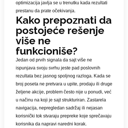
optimizacija javlja se u trenutku kada rezultati
prestanu da prate očekivanja.
Kako prepoznati da
postojeće rešenje
više ne
funkcioniše?
Jedan od prvih signala da sajt više ne
ispunjava svoju svrhu jeste pad poslovnih
rezultata bez jasnog spoljnog razloga. Kada se
broj poseta ne pretvara u upite, prodaju ili druge
željene akcije, problem često nije u ponudi, već
u načinu na koji je sajt strukturiran. Zastarela
navigacija, nepregledan sadržaj ili nejasan
korisnički tok stvaraju prepreke koje sprečavaju
korisnika da napravi naredni korak.