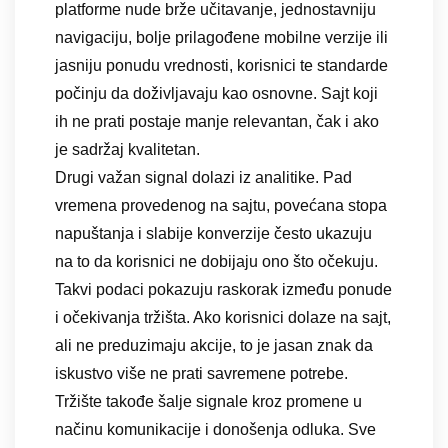
platforme nude brže učitavanje, jednostavniju
navigaciju, bolje prilagođene mobilne verzije ili
jasniju ponudu vrednosti, korisnici te standarde
počinju da doživljavaju kao osnovne. Sajt koji
ih ne prati postaje manje relevantan, čak i ako
je sadržaj kvalitetan.
Drugi važan signal dolazi iz analitike. Pad
vremena provedenog na sajtu, povećana stopa
napuštanja i slabije konverzije često ukazuju
na to da korisnici ne dobijaju ono što očekuju.
Takvi podaci pokazuju raskorak između ponude
i očekivanja tržišta. Ako korisnici dolaze na sajt,
ali ne preduzimaju akcije, to je jasan znak da
iskustvo više ne prati savremene potrebe.
Tržište takođe šalje signale kroz promene u
načinu komunikacije i donošenja odluka. Sve