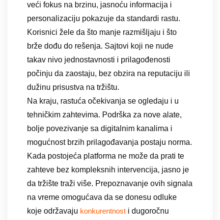
veći fokus na brzinu, jasnoću informacija i
personalizaciju pokazuje da standardi rastu.
Korisnici žele da što manje razmišljaju i što
brže dođu do rešenja. Sajtovi koji ne nude
takav nivo jednostavnosti i prilagođenosti
počinju da zaostaju, bez obzira na reputaciju ili
dužinu prisustva na tržištu.
Na kraju, rastuća očekivanja se ogledaju i u
tehničkim zahtevima. Podrška za nove alate,
bolje povezivanje sa digitalnim kanalima i
mogućnost brzih prilagođavanja postaju norma.
Kada postojeća platforma ne može da prati te
zahteve bez kompleksnih intervencija, jasno je
da tržište traži više. Prepoznavanje ovih signala
na vreme omogućava da se donesu odluke
koje održavaju
i dugoročnu
konkurentnost